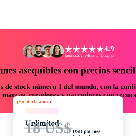
4.9
from 33.572 reviews on Trustpilot
anes asequibles con precios sencil
os de stock número 1 del mundo, con la confi
marcas, creadores y narradores con recurs
¡En oferta ahora!
un 76 % en tiempo y presupuesto.
¡En oferta ahora!
Unlimited
18 US$
USD por mes