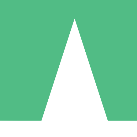
Paquetes de Créditos Individuales
Paga según el uso con créditos de descarga. Sin compromiso mensual.
1 Descarga
5 Descargas
10 Descargas
10
15
20
US$
00
US$
00
US$
00