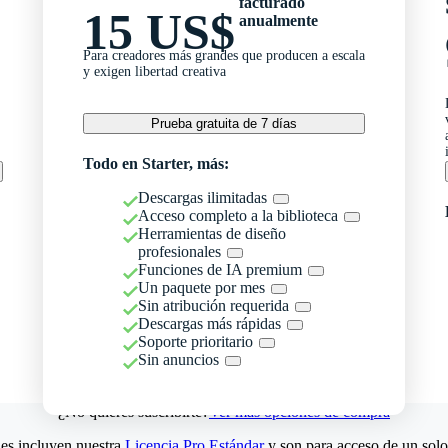
facturado
15 US$
anualmente
Para creadores más grandes que producen a escala
y exigen libertad creativa
Prueba gratuita de 7 días
Todo en Starter, más:
Descargas ilimitadas
Acceso completo a la biblioteca
Herramientas de diseño
profesionales
Funciones de IA premium
Un paquete por mes
Sin atribución requerida
Descargas más rápidas
Soporte prioritario
Sin anuncios
¿No quieres suscribirte?
Ver más opciones de compra
es incluyen nuestra
Licencia Pro Estándar
y son para acceso de un solo