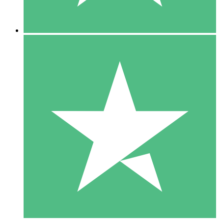
5 Descargas
15
US$
00
10 Descargas
20
US$
00