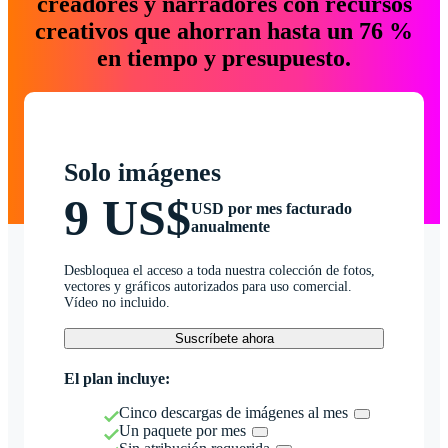
creadores y narradores con recursos
creativos que ahorran hasta un 76 %
en tiempo y presupuesto.
Solo imágenes
9 US$
USD por mes facturado
anualmente
Desbloquea el acceso a toda nuestra colección de fotos,
vectores y gráficos autorizados para uso comercial.
Vídeo no incluido.
Suscríbete ahora
El plan incluye:
Cinco descargas de imágenes al mes
Un paquete por mes