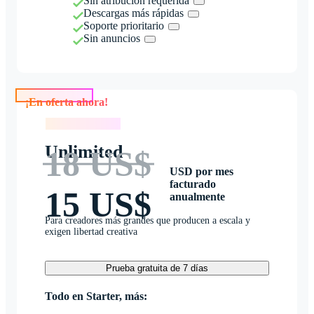
Sin atribución requerida
Descargas más rápidas
Soporte prioritario
Sin anuncios
¡En oferta ahora!
¡En oferta ahora!
Unlimited
18 US$
USD por mes
facturado
15 US$
anualmente
Para creadores más grandes que producen a escala y
exigen libertad creativa
Prueba gratuita de 7 días
Todo en Starter, más: