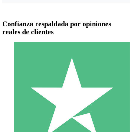
Confianza respaldada por opiniones
reales de clientes
Paquetes de Créditos Individuales
Paga según el uso con créditos de descarga. Sin compromiso
mensual.
1 Descarga
10
US$
00