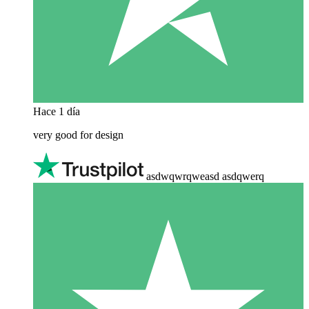
Hace 1 día
very good for design
asdwqwrqweasd asdqwerq