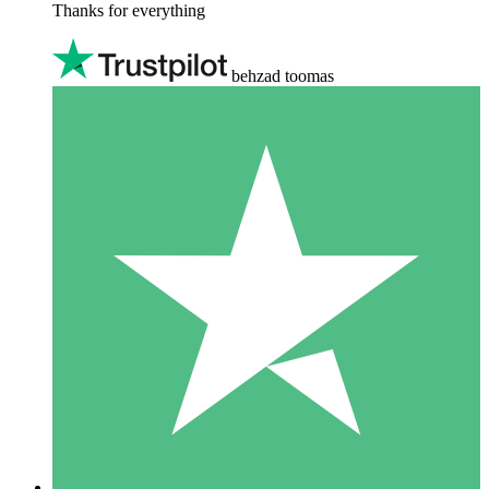
Thanks for everything
behzad toomas