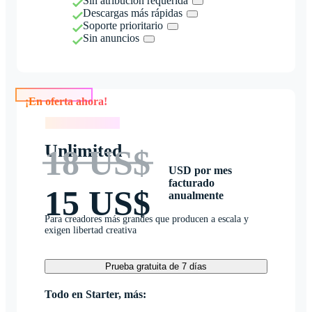
Sin atribución requerida
Descargas más rápidas
Soporte prioritario
Sin anuncios
¡En oferta ahora!
¡En oferta ahora!
Unlimited
18 US$
USD por mes
facturado
15 US$
anualmente
Para creadores más grandes que producen a escala y
exigen libertad creativa
Prueba gratuita de 7 días
Todo en Starter, más: