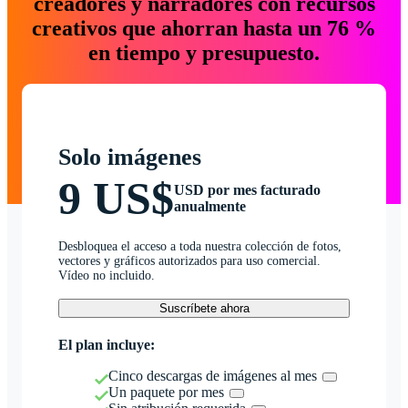
creadores y narradores con recursos
creativos que ahorran hasta un 76 %
en tiempo y presupuesto.
Solo imágenes
9 US$
USD por mes facturado
anualmente
Desbloquea el acceso a toda nuestra colección de fotos,
vectores y gráficos autorizados para uso comercial.
Vídeo no incluido.
Suscríbete ahora
El plan incluye:
Cinco descargas de imágenes al mes
Un paquete por mes