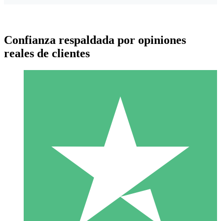
Confianza respaldada por opiniones
reales de clientes
Paquetes de Créditos Individuales
Paga según el uso con créditos de descarga. Sin compromiso
mensual.
1 Descarga
10
US$
00