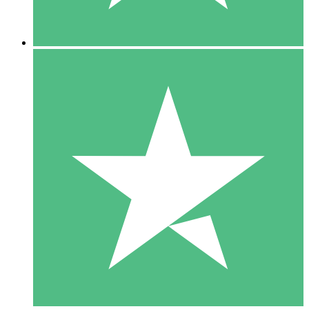
5 Descargas
15
US$
00
10 Descargas
20
US$
00