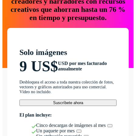
creadores y narradores con recursos
creativos que ahorran hasta un 76 %
en tiempo y presupuesto.
Solo imágenes
9 US$
USD por mes facturado
anualmente
Desbloquea el acceso a toda nuestra colección de fotos,
vectores y gráficos autorizados para uso comercial.
Vídeo no incluido.
Suscríbete ahora
El plan incluye:
Cinco descargas de imágenes al mes
Un paquete por mes