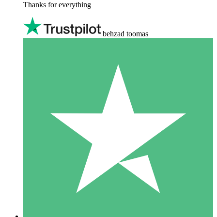
Thanks for everything
behzad toomas