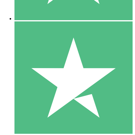
5 Descargas
15
US$
00
10 Descargas
20
US$
00