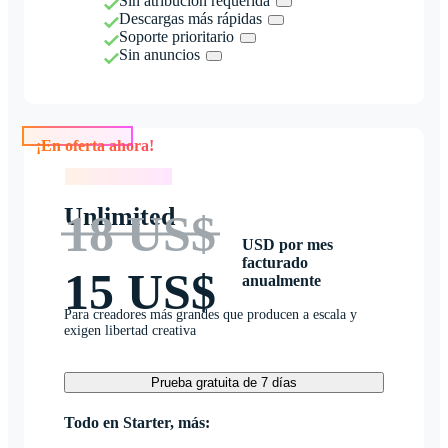
Sin atribución requerida
Descargas más rápidas
Soporte prioritario
Sin anuncios
¡En oferta ahora!
¡En oferta ahora!
Unlimited
18 US$
USD por mes
facturado
15 US$
anualmente
Para creadores más grandes que producen a escala y
exigen libertad creativa
Prueba gratuita de 7 días
Todo en Starter, más: