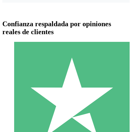
Confianza respaldada por opiniones
reales de clientes
Paquetes de Créditos Individuales
Paga según el uso con créditos de descarga. Sin compromiso
mensual.
1 Descarga
10
US$
00