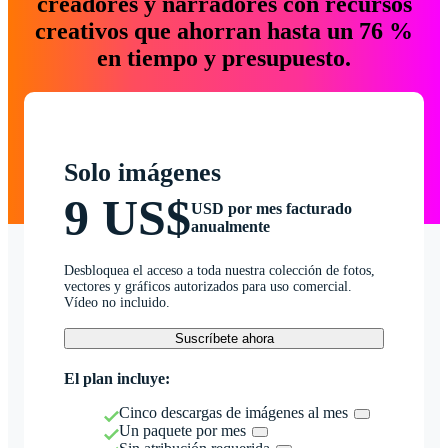
creadores y narradores con recursos
creativos que ahorran hasta un 76 %
en tiempo y presupuesto.
Solo imágenes
9 US$
USD por mes facturado
anualmente
Desbloquea el acceso a toda nuestra colección de fotos,
vectores y gráficos autorizados para uso comercial.
Vídeo no incluido.
Suscríbete ahora
El plan incluye:
Cinco descargas de imágenes al mes
Un paquete por mes