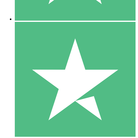
5 Descargas
15
US$
00
10 Descargas
20
US$
00