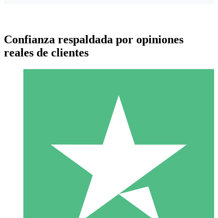
Confianza respaldada por opiniones
reales de clientes
Paquetes de Créditos Individuales
Paga según el uso con créditos de descarga. Sin compromiso
mensual.
1 Descarga
10
US$
00