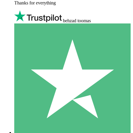
Thanks for everything
behzad toomas