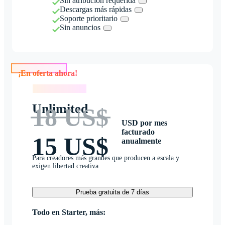
Sin atribución requerida
Descargas más rápidas
Soporte prioritario
Sin anuncios
¡En oferta ahora!
¡En oferta ahora!
Unlimited
18 US$
USD por mes
facturado
15 US$
anualmente
Para creadores más grandes que producen a escala y
exigen libertad creativa
Prueba gratuita de 7 días
Todo en Starter, más: