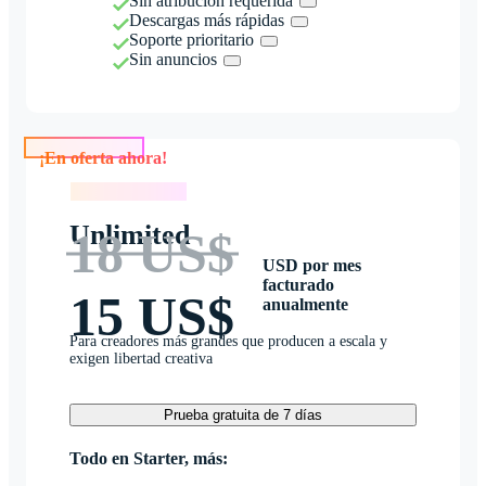
Sin atribución requerida
Descargas más rápidas
Soporte prioritario
Sin anuncios
¡En oferta ahora!
¡En oferta ahora!
Unlimited
18 US$
USD por mes
facturado
15 US$
anualmente
Para creadores más grandes que producen a escala y
exigen libertad creativa
Prueba gratuita de 7 días
Todo en Starter, más: