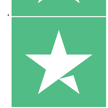
5 Descargas
15
US$
00
10 Descargas
20
US$
00