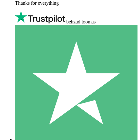
Thanks for everything
behzad toomas