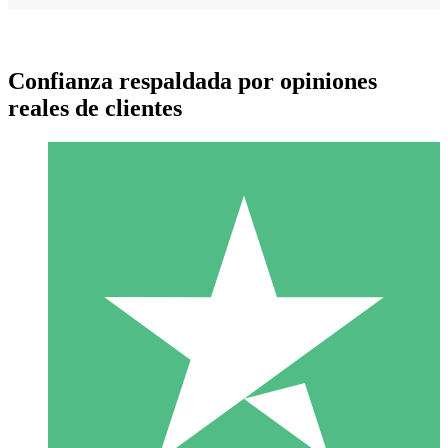
Confianza respaldada por opiniones
reales de clientes
Paquetes de Créditos Individuales
Paga según el uso con créditos de descarga. Sin compromiso
mensual.
1 Descarga
10
US$
00