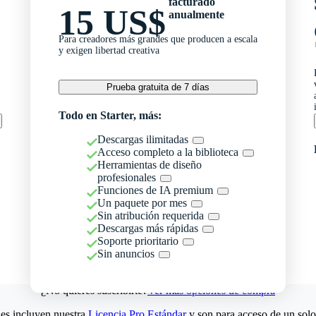
facturado
15 US$
anualmente
Para creadores más grandes que producen a escala
y exigen libertad creativa
Prueba gratuita de 7 días
Todo en Starter, más:
Descargas ilimitadas
Acceso completo a la biblioteca
Herramientas de diseño
profesionales
Funciones de IA premium
Un paquete por mes
Sin atribución requerida
Descargas más rápidas
Soporte prioritario
Sin anuncios
¿No quieres suscribirte?
Ver más opciones de compra
es incluyen nuestra
Licencia Pro Estándar
y son para acceso de un solo