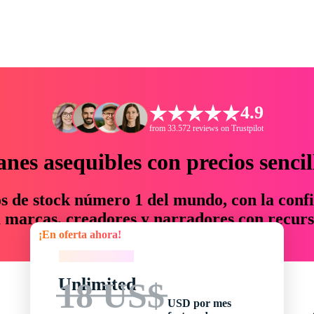
4.9
from 33.572 reviews on Trustpilot
anes asequibles con precios sencil
os de stock número 1 del mundo, con la confi
marcas, creadores y narradores con recurs
¡En oferta ahora!
un 76 % en tiempo y presupuesto.
¡En oferta ahora!
Unlimited
18 US$
USD por mes