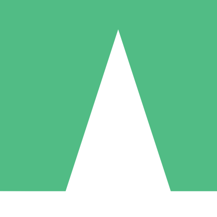
Paquetes de Créditos Individuales
Paga según el uso con créditos de descarga. Sin compromiso mensual.
1 Descarga
5 Descargas
10 Descargas
10
15
20
US$
00
US$
00
US$
00