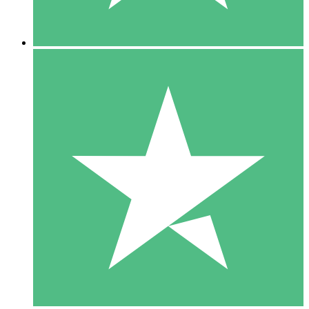
5 Descargas
15
US$
00
10 Descargas
20
US$
00