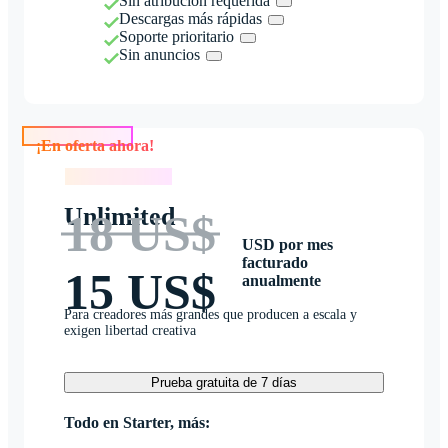
Sin atribución requerida
Descargas más rápidas
Soporte prioritario
Sin anuncios
¡En oferta ahora!
¡En oferta ahora!
Unlimited
18 US$
USD por mes
facturado
15 US$
anualmente
Para creadores más grandes que producen a escala y
exigen libertad creativa
Prueba gratuita de 7 días
Todo en Starter, más: