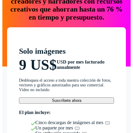
creadores y narradores con recursos
creativos que ahorran hasta un 76 %
en tiempo y presupuesto.
Solo imágenes
9 US$
USD por mes facturado
anualmente
Desbloquea el acceso a toda nuestra colección de fotos,
vectores y gráficos autorizados para uso comercial.
Vídeo no incluido.
Suscríbete ahora
El plan incluye:
Cinco descargas de imágenes al mes
Un paquete por mes