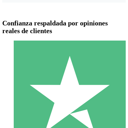
Confianza respaldada por opiniones
reales de clientes
Paquetes de Créditos Individuales
Paga según el uso con créditos de descarga. Sin compromiso
mensual.
1 Descarga
10
US$
00