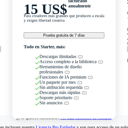
facturado
15 US$
anualmente
Para creadores más grandes que producen a escala
y exigen libertad creativa
Prueba gratuita de 7 días
Todo en Starter, más:
Descargas ilimitadas
Acceso completo a la biblioteca
Herramientas de diseño
profesionales
Funciones de IA premium
Un paquete por mes
Sin atribución requerida
Descargas más rápidas
Soporte prioritario
Sin anuncios
¿No quieres suscribirte?
Ver más opciones de compra
es incluyen nuestra
Licencia Pro Estándar
y son para acceso de un solo