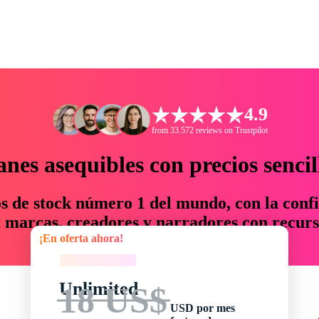
4.9
from 33.572 reviews on Trustpilot
anes asequibles con precios sencil
os de stock número 1 del mundo, con la confi
marcas, creadores y narradores con recurs
¡En oferta ahora!
un 76 % en tiempo y presupuesto.
¡En oferta ahora!
Unlimited
18 US$
USD por mes