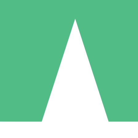
Paquetes de Créditos Individuales
Paga según el uso con créditos de descarga. Sin compromiso mensual.
1 Descarga
5 Descargas
10 Descargas
10
15
20
US$
00
US$
00
US$
00