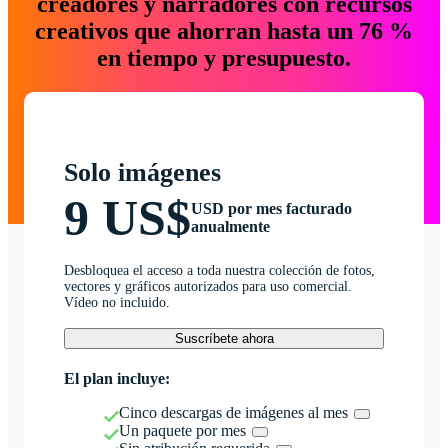
creadores y narradores con recursos
creativos que ahorran hasta un 76 %
en tiempo y presupuesto.
Solo imágenes
9 US$
USD por mes facturado
anualmente
Desbloquea el acceso a toda nuestra colección de fotos,
vectores y gráficos autorizados para uso comercial.
Vídeo no incluido.
Suscríbete ahora
El plan incluye:
Cinco descargas de imágenes al mes
Un paquete por mes