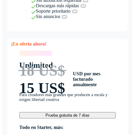
Sin atribución requerida
Descargas más rápidas
Soporte prioritario
Sin anuncios
¡En oferta ahora!
¡En oferta ahora!
Unlimited
18 US$
USD por mes
facturado
15 US$
anualmente
Para creadores más grandes que producen a escala y
exigen libertad creativa
Prueba gratuita de 7 días
Todo en Starter, más: