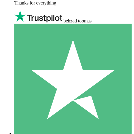
Thanks for everything
behzad toomas