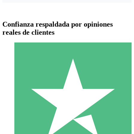
Confianza respaldada por opiniones
reales de clientes
Paquetes de Créditos Individuales
Paga según el uso con créditos de descarga. Sin compromiso
mensual.
1 Descarga
10
US$
00