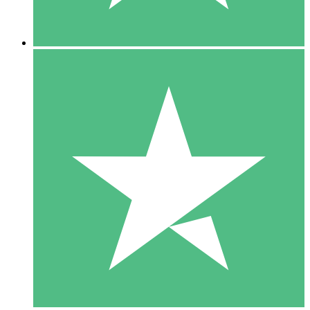
5 Descargas
15
US$
00
10 Descargas
20
US$
00