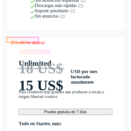
Sin atribución requerida
Descargas más rápidas
Soporte prioritario
Sin anuncios
¡En oferta ahora!
¡En oferta ahora!
Unlimited
18 US$
USD por mes
facturado
15 US$
anualmente
Para creadores más grandes que producen a escala y
exigen libertad creativa
Prueba gratuita de 7 días
Todo en Starter, más: