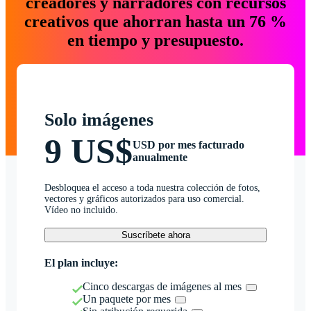
creadores y narradores con recursos
creativos que ahorran hasta un 76 %
en tiempo y presupuesto.
Solo imágenes
9 US$
USD por mes facturado
anualmente
Desbloquea el acceso a toda nuestra colección de fotos,
vectores y gráficos autorizados para uso comercial.
Vídeo no incluido.
Suscríbete ahora
El plan incluye:
Cinco descargas de imágenes al mes
Un paquete por mes