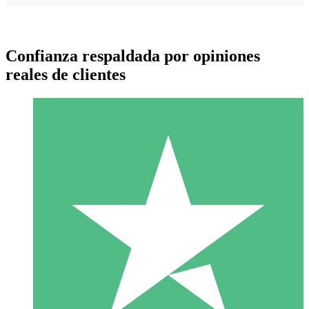
Confianza respaldada por opiniones
reales de clientes
Paquetes de Créditos Individuales
Paga según el uso con créditos de descarga. Sin compromiso
mensual.
1 Descarga
10
US$
00