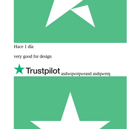
Hace 1 día
very good for design
asdwqwrqweasd asdqwerq