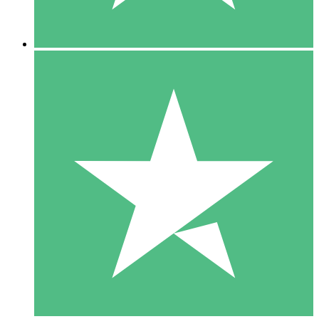
5 Descargas
15
US$
00
10 Descargas
20
US$
00