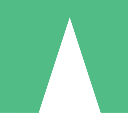
Paquetes de Créditos Individuales
Paga según el uso con créditos de descarga. Sin compromiso mensual.
1 Descarga
5 Descargas
10 Descargas
10
15
20
US$
00
US$
00
US$
00