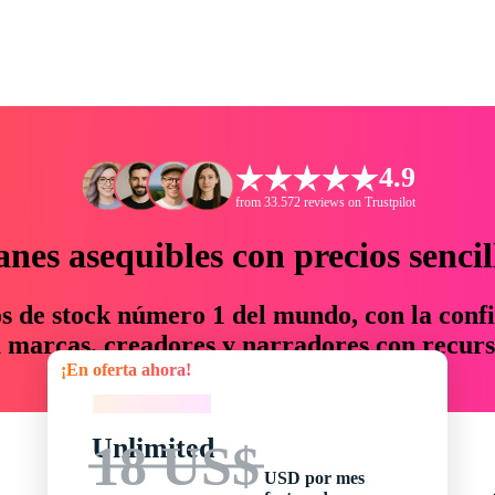
4.9
from 33.572 reviews on Trustpilot
anes asequibles con precios sencil
os de stock número 1 del mundo, con la confi
marcas, creadores y narradores con recurs
¡En oferta ahora!
un 76 % en tiempo y presupuesto.
¡En oferta ahora!
Unlimited
18 US$
USD por mes