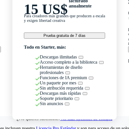
facturado
15 US$
anualmente
Para creadores más grandes que producen a escala
y exigen libertad creativa
Prueba gratuita de 7 días
Todo en Starter, más:
Descargas ilimitadas
Acceso completo a la biblioteca
Herramientas de diseño
profesionales
Funciones de IA premium
Un paquete por mes
Sin atribución requerida
Descargas más rápidas
Soporte prioritario
Sin anuncios
¿No quieres suscribirte?
Ver más opciones de compra
es incluyen nuestra
Licencia Pro Estándar
y son para acceso de un solo