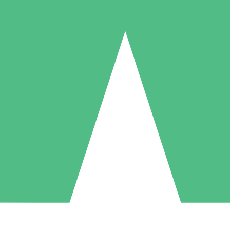
Paquetes de Créditos Individuales
Paga según el uso con créditos de descarga. Sin compromiso mensual.
1 Descarga
5 Descargas
10 Descargas
10
15
20
US$
00
US$
00
US$
00