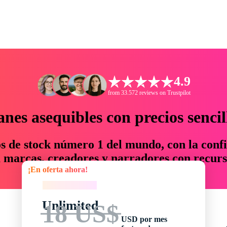
4.9
from 33.572 reviews on Trustpilot
anes asequibles con precios sencil
os de stock número 1 del mundo, con la confi
marcas, creadores y narradores con recurs
¡En oferta ahora!
un 76 % en tiempo y presupuesto.
¡En oferta ahora!
Unlimited
18 US$
USD por mes