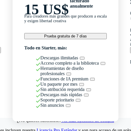
facturado
15 US$
anualmente
Para creadores más grandes que producen a escala
y exigen libertad creativa
Prueba gratuita de 7 días
Todo en Starter, más:
Descargas ilimitadas
Acceso completo a la biblioteca
Herramientas de diseño
profesionales
Funciones de IA premium
Un paquete por mes
Sin atribución requerida
Descargas más rápidas
Soporte prioritario
Sin anuncios
¿No quieres suscribirte?
Ver más opciones de compra
es incluyen nuestra
Licencia Pro Estándar
y son para acceso de un solo