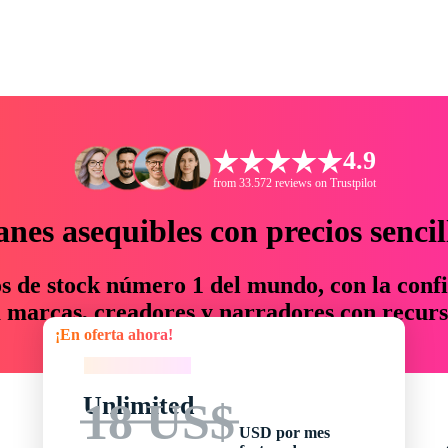
4.9
from 33.572 reviews on Trustpilot
anes asequibles con precios sencil
os de stock número 1 del mundo, con la confi
marcas, creadores y narradores con recurs
¡En oferta ahora!
un 76 % en tiempo y presupuesto.
¡En oferta ahora!
Unlimited
18 US$
USD por mes