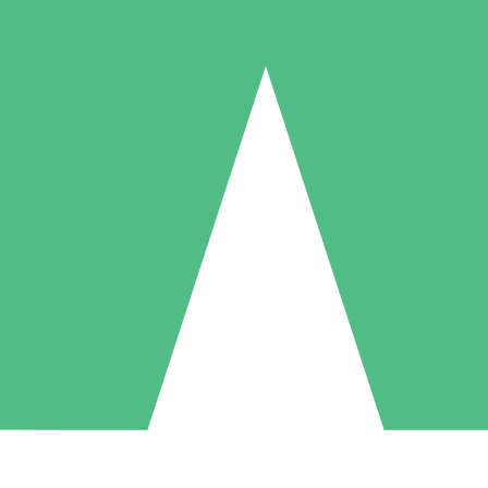
Paquetes de Créditos Individuales
Paga según el uso con créditos de descarga. Sin compromiso mensual.
1 Descarga
5 Descargas
10 Descargas
10
15
20
US$
00
US$
00
US$
00