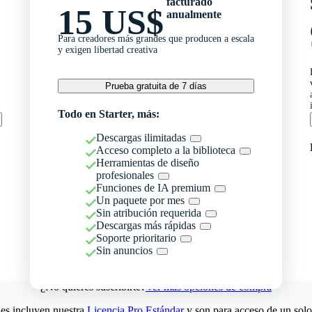
facturado
15 US$
anualmente
Para creadores más grandes que producen a escala
y exigen libertad creativa
Prueba gratuita de 7 días
Todo en Starter, más:
Descargas ilimitadas
Acceso completo a la biblioteca
Herramientas de diseño
profesionales
Funciones de IA premium
Un paquete por mes
Sin atribución requerida
Descargas más rápidas
Soporte prioritario
Sin anuncios
¿No quieres suscribirte?
Ver más opciones de compra
es incluyen nuestra
Licencia Pro Estándar
y son para acceso de un solo