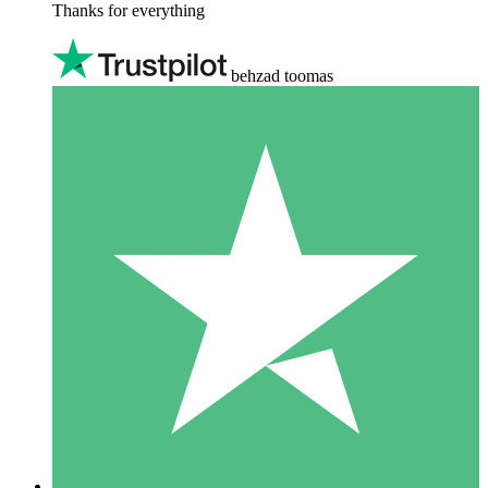
Thanks for everything
behzad toomas