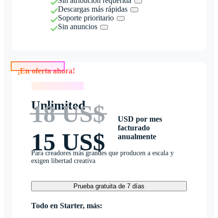
Sin atribución requerida
Descargas más rápidas
Soporte prioritario
Sin anuncios
¡En oferta ahora!
¡En oferta ahora!
Unlimited
18 US$
USD por mes
facturado
15 US$
anualmente
Para creadores más grandes que producen a escala y
exigen libertad creativa
Prueba gratuita de 7 días
Todo en Starter, más: