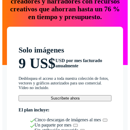
creadores y narradores con recursos
creativos que ahorran hasta un 76 %
en tiempo y presupuesto.
Solo imágenes
9 US$
USD por mes facturado
anualmente
Desbloquea el acceso a toda nuestra colección de fotos,
vectores y gráficos autorizados para uso comercial.
Vídeo no incluido.
Suscríbete ahora
El plan incluye:
Cinco descargas de imágenes al mes
Un paquete por mes