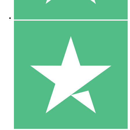
5 Descargas
15
US$
00
10 Descargas
20
US$
00