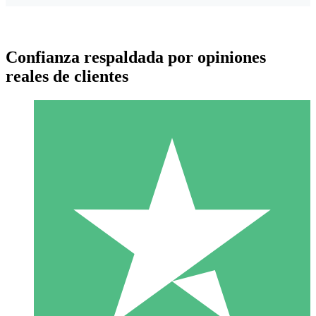
Confianza respaldada por opiniones
reales de clientes
Paquetes de Créditos Individuales
Paga según el uso con créditos de descarga. Sin compromiso
mensual.
1 Descarga
10
US$
00