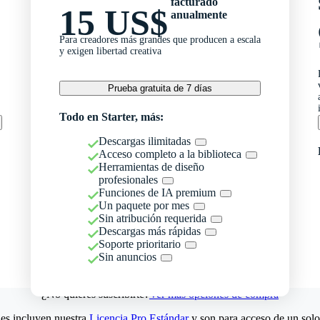
facturado
15 US$
anualmente
Para creadores más grandes que producen a escala
y exigen libertad creativa
Prueba gratuita de 7 días
Todo en Starter, más:
Descargas ilimitadas
Acceso completo a la biblioteca
Herramientas de diseño
profesionales
Funciones de IA premium
Un paquete por mes
Sin atribución requerida
Descargas más rápidas
Soporte prioritario
Sin anuncios
¿No quieres suscribirte?
Ver más opciones de compra
es incluyen nuestra
Licencia Pro Estándar
y son para acceso de un solo