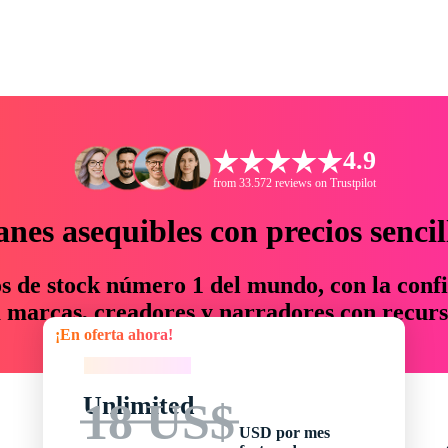
4.9
from 33.572 reviews on Trustpilot
anes asequibles con precios sencil
os de stock número 1 del mundo, con la confi
marcas, creadores y narradores con recurs
¡En oferta ahora!
un 76 % en tiempo y presupuesto.
¡En oferta ahora!
Unlimited
18 US$
USD por mes