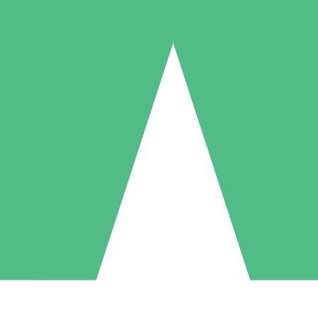
Paquetes de Créditos Individuales
Paga según el uso con créditos de descarga. Sin compromiso mensual.
1 Descarga
5 Descargas
10 Descargas
10
15
20
US$
00
US$
00
US$
00