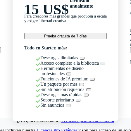
facturado
15 US$
anualmente
Para creadores más grandes que producen a escala
y exigen libertad creativa
Prueba gratuita de 7 días
Todo en Starter, más:
Descargas ilimitadas
Acceso completo a la biblioteca
Herramientas de diseño
profesionales
Funciones de IA premium
Un paquete por mes
Sin atribución requerida
Descargas más rápidas
Soporte prioritario
Sin anuncios
¿No quieres suscribirte?
Ver más opciones de compra
es incluyen nuestra
Licencia Pro Estándar
y son para acceso de un solo