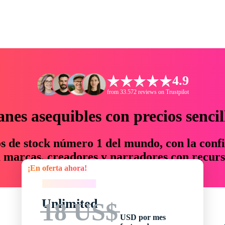
4.9
from 33.572 reviews on Trustpilot
anes asequibles con precios sencil
os de stock número 1 del mundo, con la confi
marcas, creadores y narradores con recurs
¡En oferta ahora!
un 76 % en tiempo y presupuesto.
¡En oferta ahora!
Unlimited
18 US$
USD por mes