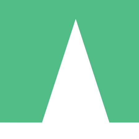
Paquetes de Créditos Individuales
Paga según el uso con créditos de descarga. Sin compromiso mensual.
1 Descarga
5 Descargas
10 Descargas
10
15
20
US$
00
US$
00
US$
00