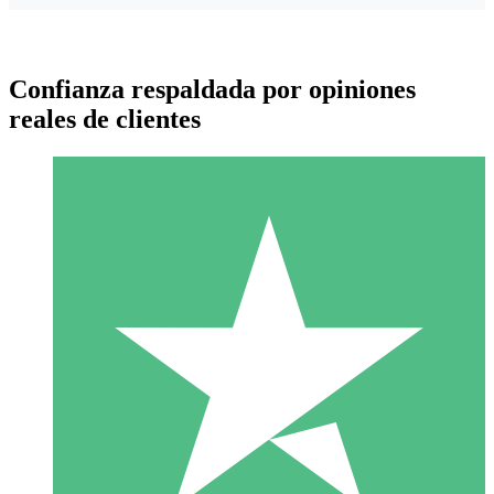
Confianza respaldada por opiniones
reales de clientes
Paquetes de Créditos Individuales
Paga según el uso con créditos de descarga. Sin compromiso
mensual.
1 Descarga
10
US$
00