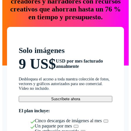
creadores y narradores con recursos
creativos que ahorran hasta un 76 %
en tiempo y presupuesto.
Solo imágenes
9 US$
USD por mes facturado
anualmente
Desbloquea el acceso a toda nuestra colección de fotos,
vectores y gráficos autorizados para uso comercial.
Vídeo no incluido.
Suscríbete ahora
El plan incluye:
Cinco descargas de imágenes al mes
Un paquete por mes