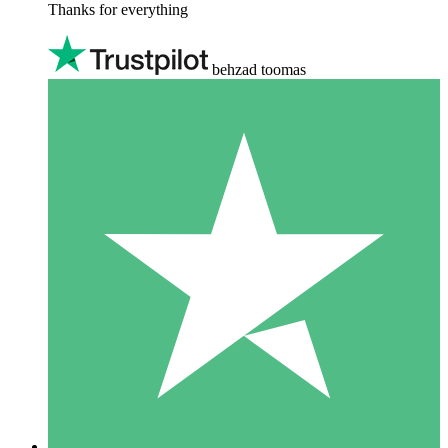
Thanks for everything
behzad toomas