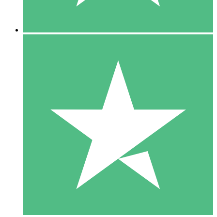
5 Descargas
15
US$
00
10 Descargas
20
US$
00