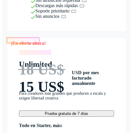
Sin atribución requerida
Descargas más rápidas
Soporte prioritario
Sin anuncios
¡En oferta ahora!
¡En oferta ahora!
Unlimited
18 US$
USD por mes
facturado
15 US$
anualmente
Para creadores más grandes que producen a escala y
exigen libertad creativa
Prueba gratuita de 7 días
Todo en Starter, más: