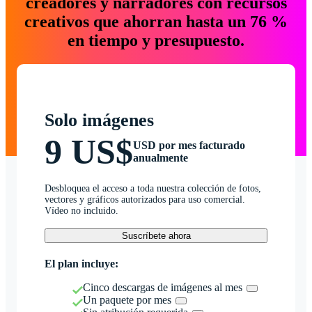
creadores y narradores con recursos
creativos que ahorran hasta un 76 %
en tiempo y presupuesto.
Solo imágenes
9 US$
USD por mes facturado
anualmente
Desbloquea el acceso a toda nuestra colección de fotos,
vectores y gráficos autorizados para uso comercial.
Vídeo no incluido.
Suscríbete ahora
El plan incluye:
Cinco descargas de imágenes al mes
Un paquete por mes