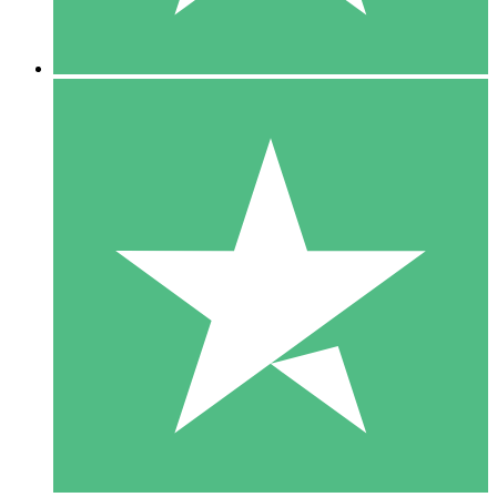
5 Descargas
15
US$
00
10 Descargas
20
US$
00