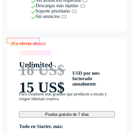
Sin atribución requerida
Descargas más rápidas
Soporte prioritario
Sin anuncios
¡En oferta ahora!
¡En oferta ahora!
Unlimited
18 US$
USD por mes
facturado
15 US$
anualmente
Para creadores más grandes que producen a escala y
exigen libertad creativa
Prueba gratuita de 7 días
Todo en Starter, más: