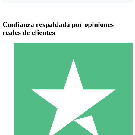
Confianza respaldada por opiniones
reales de clientes
Paquetes de Créditos Individuales
Paga según el uso con créditos de descarga. Sin compromiso
mensual.
1 Descarga
10
US$
00