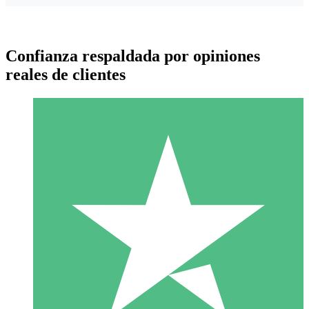
Confianza respaldada por opiniones
reales de clientes
Paquetes de Créditos Individuales
Paga según el uso con créditos de descarga. Sin compromiso
mensual.
1 Descarga
10
US$
00