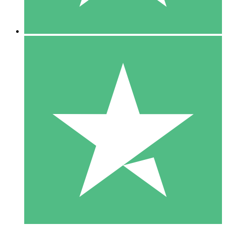
5 Descargas
15
US$
00
10 Descargas
20
US$
00