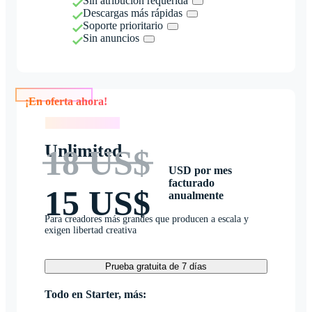
Sin atribución requerida
Descargas más rápidas
Soporte prioritario
Sin anuncios
¡En oferta ahora!
¡En oferta ahora!
Unlimited
18 US$
USD por mes
facturado
15 US$
anualmente
Para creadores más grandes que producen a escala y
exigen libertad creativa
Prueba gratuita de 7 días
Todo en Starter, más: