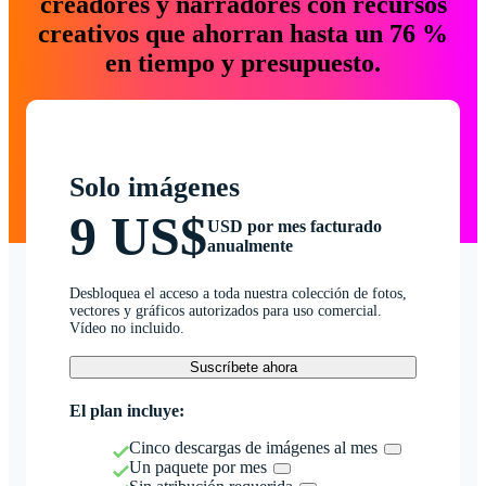
creadores y narradores con recursos
creativos que ahorran hasta un 76 %
en tiempo y presupuesto.
Solo imágenes
9 US$
USD por mes facturado
anualmente
Desbloquea el acceso a toda nuestra colección de fotos,
vectores y gráficos autorizados para uso comercial.
Vídeo no incluido.
Suscríbete ahora
El plan incluye:
Cinco descargas de imágenes al mes
Un paquete por mes