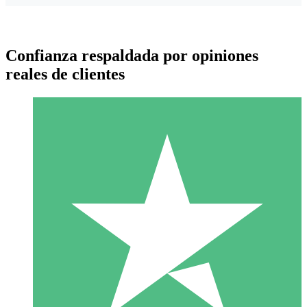
Confianza respaldada por opiniones
reales de clientes
Paquetes de Créditos Individuales
Paga según el uso con créditos de descarga. Sin compromiso
mensual.
1 Descarga
10
US$
00