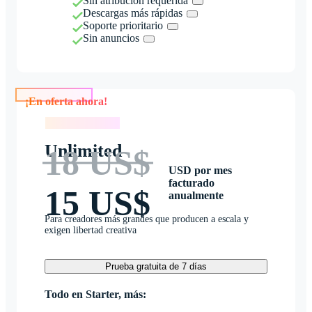
Sin atribución requerida
Descargas más rápidas
Soporte prioritario
Sin anuncios
¡En oferta ahora!
¡En oferta ahora!
Unlimited
18 US$
USD por mes
facturado
15 US$
anualmente
Para creadores más grandes que producen a escala y
exigen libertad creativa
Prueba gratuita de 7 días
Todo en Starter, más: