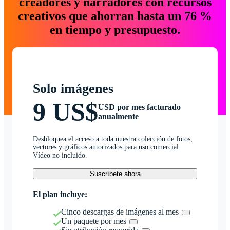
creadores y narradores con recursos
creativos que ahorran hasta un 76 %
en tiempo y presupuesto.
Solo imágenes
9 US$
USD por mes facturado
anualmente
Desbloquea el acceso a toda nuestra colección de fotos,
vectores y gráficos autorizados para uso comercial.
Vídeo no incluido.
Suscríbete ahora
El plan incluye:
Cinco descargas de imágenes al mes
Un paquete por mes