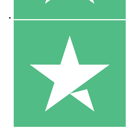
5 Descargas
15
US$
00
10 Descargas
20
US$
00