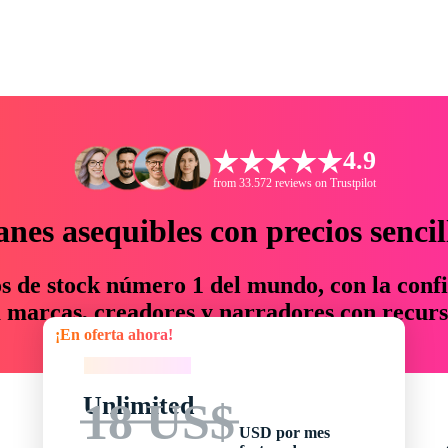
4.9
from 33.572 reviews on Trustpilot
anes asequibles con precios sencil
os de stock número 1 del mundo, con la confi
marcas, creadores y narradores con recurs
¡En oferta ahora!
un 76 % en tiempo y presupuesto.
¡En oferta ahora!
Unlimited
18 US$
USD por mes