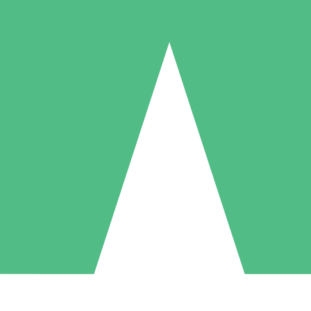
Paquetes de Créditos Individuales
Paga según el uso con créditos de descarga. Sin compromiso mensual.
1 Descarga
5 Descargas
10 Descargas
10
15
20
US$
00
US$
00
US$
00