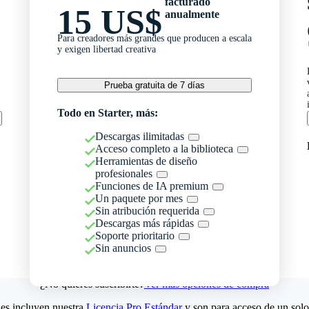
facturado
15 US$
anualmente
Para creadores más grandes que producen a escala
y exigen libertad creativa
Prueba gratuita de 7 días
Todo en Starter, más:
Descargas ilimitadas
Acceso completo a la biblioteca
Herramientas de diseño
profesionales
Funciones de IA premium
Un paquete por mes
Sin atribución requerida
Descargas más rápidas
Soporte prioritario
Sin anuncios
¿No quieres suscribirte?
Ver más opciones de compra
es incluyen nuestra
Licencia Pro Estándar
y son para acceso de un solo