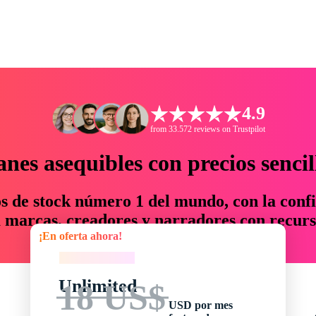
4.9
from 33.572 reviews on Trustpilot
anes asequibles con precios sencil
os de stock número 1 del mundo, con la confi
marcas, creadores y narradores con recurs
¡En oferta ahora!
un 76 % en tiempo y presupuesto.
¡En oferta ahora!
Unlimited
18 US$
USD por mes