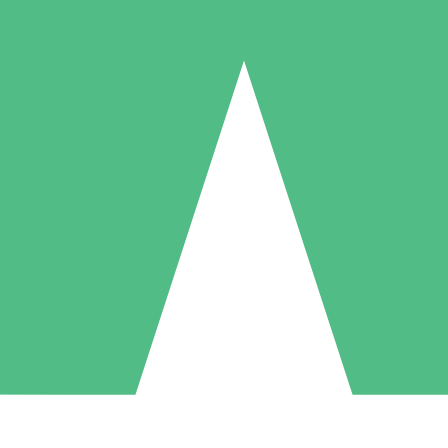
Paquetes de Créditos Individuales
Paga según el uso con créditos de descarga. Sin compromiso mensual.
1 Descarga
5 Descargas
10 Descargas
10
15
20
US$
00
US$
00
US$
00