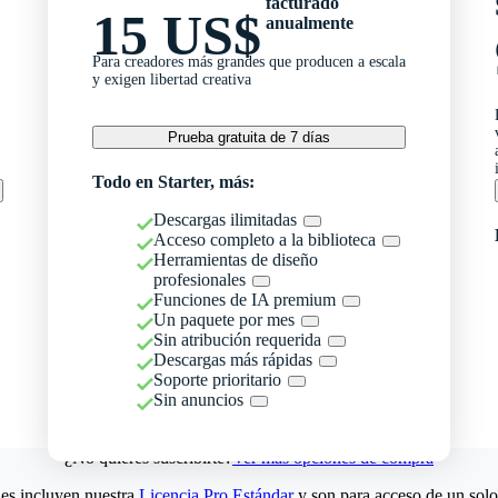
facturado
15 US$
anualmente
Para creadores más grandes que producen a escala
y exigen libertad creativa
Prueba gratuita de 7 días
Todo en Starter, más:
Descargas ilimitadas
Acceso completo a la biblioteca
Herramientas de diseño
profesionales
Funciones de IA premium
Un paquete por mes
Sin atribución requerida
Descargas más rápidas
Soporte prioritario
Sin anuncios
¿No quieres suscribirte?
Ver más opciones de compra
es incluyen nuestra
Licencia Pro Estándar
y son para acceso de un solo