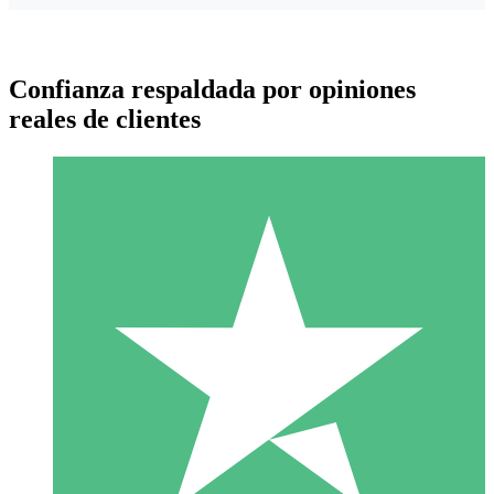
Confianza respaldada por opiniones
reales de clientes
Paquetes de Créditos Individuales
Paga según el uso con créditos de descarga. Sin compromiso
mensual.
1 Descarga
10
US$
00