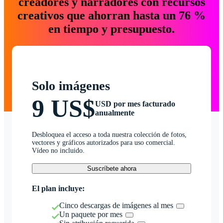
creadores y narradores con recursos
creativos que ahorran hasta un 76 %
en tiempo y presupuesto.
Solo imágenes
9 US$
USD por mes facturado
anualmente
Desbloquea el acceso a toda nuestra colección de fotos,
vectores y gráficos autorizados para uso comercial.
Vídeo no incluido.
Suscríbete ahora
El plan incluye:
Cinco descargas de imágenes al mes
Un paquete por mes