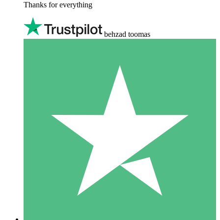
Thanks for everything
behzad toomas