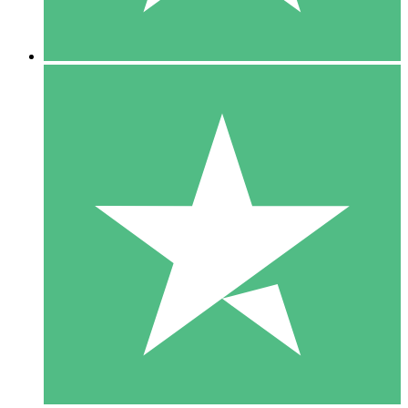
5 Descargas
15
US$
00
10 Descargas
20
US$
00