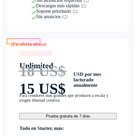
Sin atribución requerida
Descargas más rápidas
Soporte prioritario
Sin anuncios
¡En oferta ahora!
¡En oferta ahora!
Unlimited
18 US$
USD por mes
facturado
15 US$
anualmente
Para creadores más grandes que producen a escala y
exigen libertad creativa
Prueba gratuita de 7 días
Todo en Starter, más: