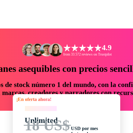
4.9
from 33.572 reviews on Trustpilot
anes asequibles con precios sencil
os de stock número 1 del mundo, con la confi
marcas, creadores y narradores con recurs
¡En oferta ahora!
un 76 % en tiempo y presupuesto.
¡En oferta ahora!
Unlimited
18 US$
USD por mes