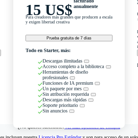
facturado
15 US$
anualmente
Para creadores más grandes que producen a escala
y exigen libertad creativa
Prueba gratuita de 7 días
Todo en Starter, más:
Descargas ilimitadas
Acceso completo a la biblioteca
Herramientas de diseño
profesionales
Funciones de IA premium
Un paquete por mes
Sin atribución requerida
Descargas más rápidas
Soporte prioritario
Sin anuncios
¿No quieres suscribirte?
Ver más opciones de compra
es incluyen nuestra
Licencia Pro Estándar
y son para acceso de un solo