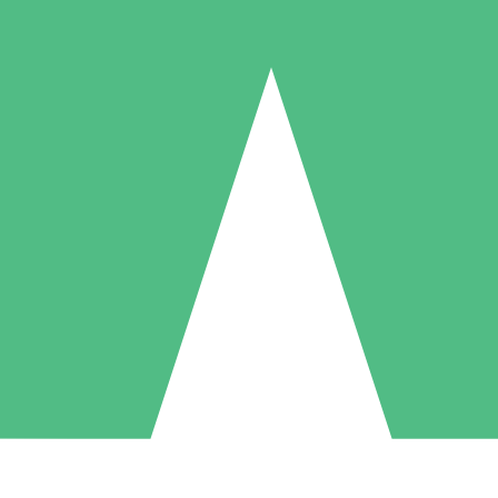
Paquetes de Créditos Individuales
Paga según el uso con créditos de descarga. Sin compromiso mensual.
1 Descarga
5 Descargas
10 Descargas
10
15
20
US$
00
US$
00
US$
00