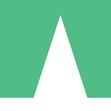
Paquetes de Créditos Individuales
Paga según el uso con créditos de descarga. Sin compromiso mensual.
1 Descarga
5 Descargas
10 Descargas
10
15
20
US$
00
US$
00
US$
00