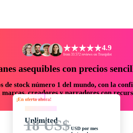
4.9
from 33.572 reviews on Trustpilot
anes asequibles con precios sencil
os de stock número 1 del mundo, con la confi
marcas, creadores y narradores con recurs
¡En oferta ahora!
un 76 % en tiempo y presupuesto.
¡En oferta ahora!
Unlimited
18 US$
USD por mes