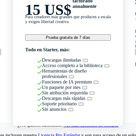
facturado
15 US$
anualmente
Para creadores más grandes que producen a escala
y exigen libertad creativa
Prueba gratuita de 7 días
Todo en Starter, más:
Descargas ilimitadas
Acceso completo a la biblioteca
Herramientas de diseño
profesionales
Funciones de IA premium
Un paquete por mes
Sin atribución requerida
Descargas más rápidas
Soporte prioritario
Sin anuncios
¿No quieres suscribirte?
Ver más opciones de compra
es incluyen nuestra
Licencia Pro Estándar
y son para acceso de un solo