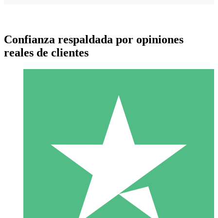
Confianza respaldada por opiniones
reales de clientes
Paquetes de Créditos Individuales
Paga según el uso con créditos de descarga. Sin compromiso
mensual.
1 Descarga
10
US$
00