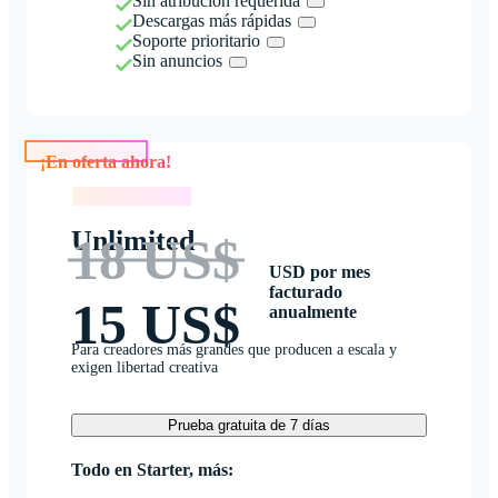
Sin atribución requerida
Descargas más rápidas
Soporte prioritario
Sin anuncios
¡En oferta ahora!
¡En oferta ahora!
Unlimited
18 US$
USD por mes
facturado
15 US$
anualmente
Para creadores más grandes que producen a escala y
exigen libertad creativa
Prueba gratuita de 7 días
Todo en Starter, más: