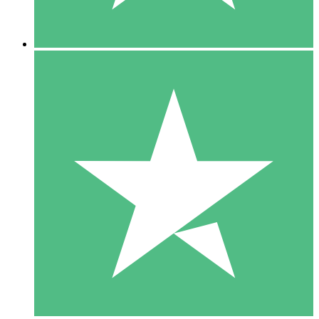
5 Descargas
15
US$
00
10 Descargas
20
US$
00