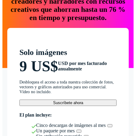
creadores y narradores con recursos
creativos que ahorran hasta un 76 %
en tiempo y presupuesto.
Solo imágenes
9 US$
USD por mes facturado
anualmente
Desbloquea el acceso a toda nuestra colección de fotos,
vectores y gráficos autorizados para uso comercial.
Vídeo no incluido.
Suscríbete ahora
El plan incluye:
Cinco descargas de imágenes al mes
Un paquete por mes