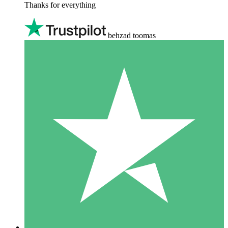
Thanks for everything
behzad toomas