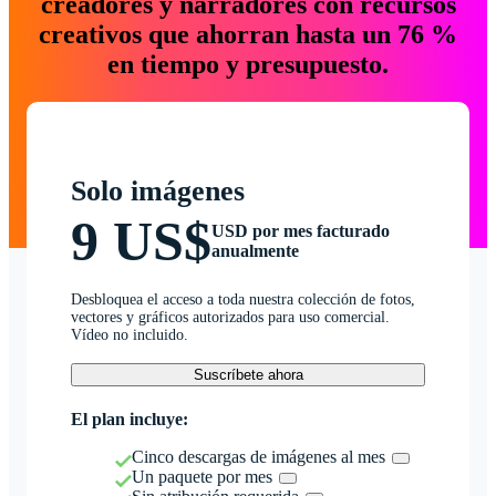
creadores y narradores con recursos
creativos que ahorran hasta un 76 %
en tiempo y presupuesto.
Solo imágenes
9 US$
USD por mes facturado
anualmente
Desbloquea el acceso a toda nuestra colección de fotos,
vectores y gráficos autorizados para uso comercial.
Vídeo no incluido.
Suscríbete ahora
El plan incluye:
Cinco descargas de imágenes al mes
Un paquete por mes