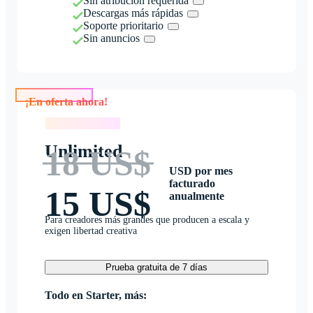
Sin atribución requerida
Descargas más rápidas
Soporte prioritario
Sin anuncios
¡En oferta ahora!
¡En oferta ahora!
Unlimited
18 US$
USD por mes
facturado
15 US$
anualmente
Para creadores más grandes que producen a escala y
exigen libertad creativa
Prueba gratuita de 7 días
Todo en Starter, más: