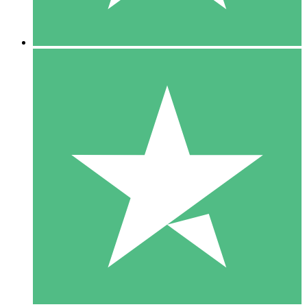
5 Descargas
15
US$
00
10 Descargas
20
US$
00