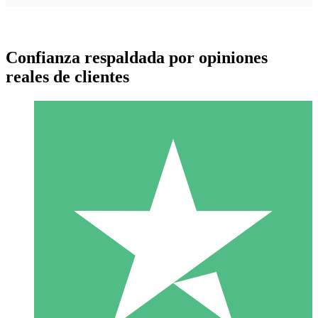
Confianza respaldada por opiniones
reales de clientes
Paquetes de Créditos Individuales
Paga según el uso con créditos de descarga. Sin compromiso
mensual.
1 Descarga
10
US$
00