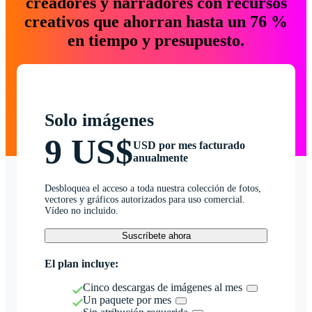
creadores y narradores con recursos
creativos que ahorran hasta un 76 %
en tiempo y presupuesto.
Solo imágenes
9 US$
USD por mes facturado
anualmente
Desbloquea el acceso a toda nuestra colección de fotos,
vectores y gráficos autorizados para uso comercial.
Vídeo no incluido.
Suscríbete ahora
El plan incluye:
Cinco descargas de imágenes al mes
Un paquete por mes