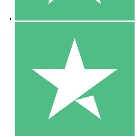
5 Descargas
15
US$
00
10 Descargas
20
US$
00