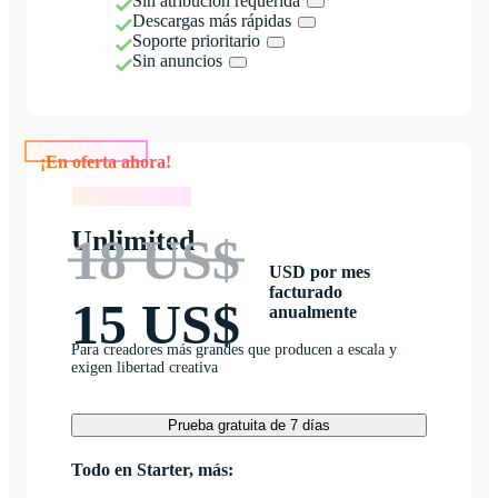
Sin atribución requerida
Descargas más rápidas
Soporte prioritario
Sin anuncios
¡En oferta ahora!
¡En oferta ahora!
Unlimited
18 US$
USD por mes
facturado
15 US$
anualmente
Para creadores más grandes que producen a escala y
exigen libertad creativa
Prueba gratuita de 7 días
Todo en Starter, más: