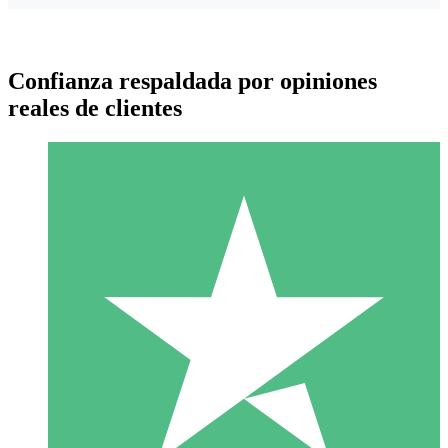
Confianza respaldada por opiniones
reales de clientes
Paquetes de Créditos Individuales
Paga según el uso con créditos de descarga. Sin compromiso
mensual.
1 Descarga
10
US$
00