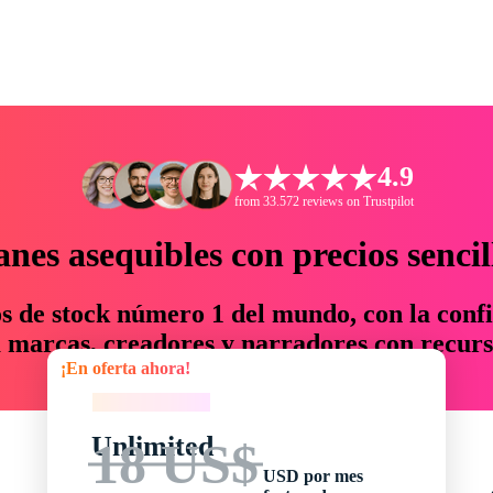
4.9
from 33.572 reviews on Trustpilot
anes asequibles con precios sencil
os de stock número 1 del mundo, con la confi
marcas, creadores y narradores con recurs
¡En oferta ahora!
un 76 % en tiempo y presupuesto.
¡En oferta ahora!
Unlimited
18 US$
USD por mes