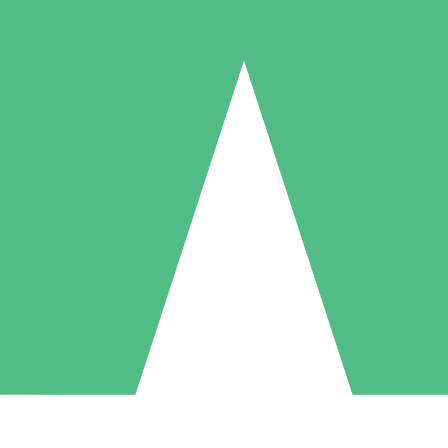
Paquetes de Créditos Individuales
Paga según el uso con créditos de descarga. Sin compromiso mensual.
1 Descarga
5 Descargas
10 Descargas
10
15
20
US$
00
US$
00
US$
00