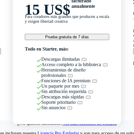
facturado
15 US$
anualmente
Para creadores más grandes que producen a escala
y exigen libertad creativa
Prueba gratuita de 7 días
Todo en Starter, más:
Descargas ilimitadas
Acceso completo a la biblioteca
Herramientas de diseño
profesionales
Funciones de IA premium
Un paquete por mes
Sin atribución requerida
Descargas más rápidas
Soporte prioritario
Sin anuncios
¿No quieres suscribirte?
Ver más opciones de compra
es incluyen nuestra
Licencia Pro Estándar
y son para acceso de un solo