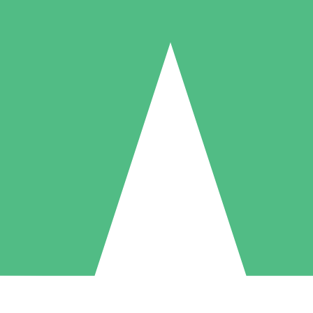
Paquetes de Créditos Individuales
Paga según el uso con créditos de descarga. Sin compromiso mensual.
1 Descarga
5 Descargas
10 Descargas
10
15
20
US$
00
US$
00
US$
00