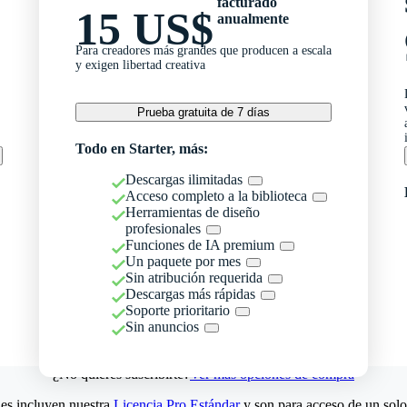
facturado
15 US$
anualmente
Para creadores más grandes que producen a escala
y exigen libertad creativa
Prueba gratuita de 7 días
Todo en Starter, más:
Descargas ilimitadas
Acceso completo a la biblioteca
Herramientas de diseño
profesionales
Funciones de IA premium
Un paquete por mes
Sin atribución requerida
Descargas más rápidas
Soporte prioritario
Sin anuncios
¿No quieres suscribirte?
Ver más opciones de compra
es incluyen nuestra
Licencia Pro Estándar
y son para acceso de un solo