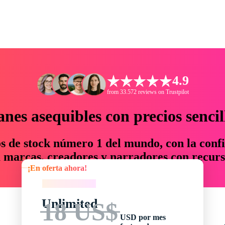
4.9
from 33.572 reviews on Trustpilot
anes asequibles con precios sencil
os de stock número 1 del mundo, con la confi
marcas, creadores y narradores con recurs
¡En oferta ahora!
un 76 % en tiempo y presupuesto.
¡En oferta ahora!
Unlimited
18 US$
USD por mes