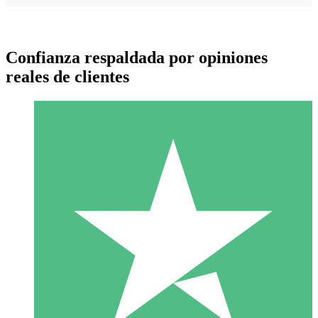
Confianza respaldada por opiniones
reales de clientes
Paquetes de Créditos Individuales
Paga según el uso con créditos de descarga. Sin compromiso
mensual.
1 Descarga
10
US$
00