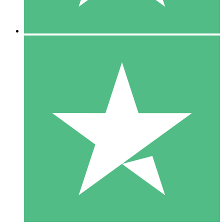
5 Descargas
15
US$
00
10 Descargas
20
US$
00