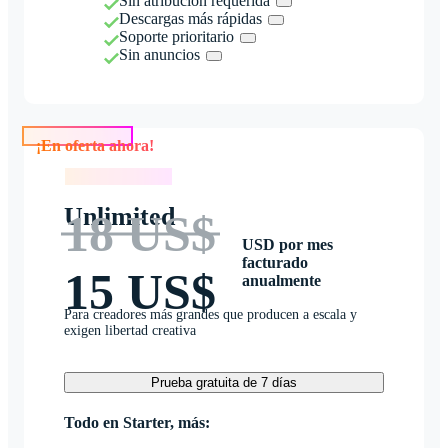
Sin atribución requerida
Descargas más rápidas
Soporte prioritario
Sin anuncios
¡En oferta ahora!
¡En oferta ahora!
Unlimited
18 US$
USD por mes
facturado
15 US$
anualmente
Para creadores más grandes que producen a escala y
exigen libertad creativa
Prueba gratuita de 7 días
Todo en Starter, más: