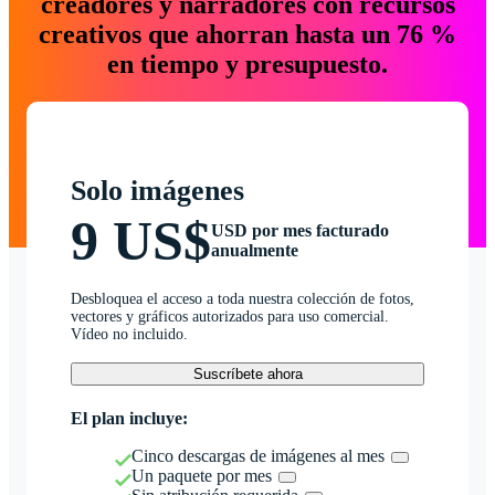
creadores y narradores con recursos
creativos que ahorran hasta un 76 %
en tiempo y presupuesto.
Solo imágenes
9 US$
USD por mes facturado
anualmente
Desbloquea el acceso a toda nuestra colección de fotos,
vectores y gráficos autorizados para uso comercial.
Vídeo no incluido.
Suscríbete ahora
El plan incluye:
Cinco descargas de imágenes al mes
Un paquete por mes