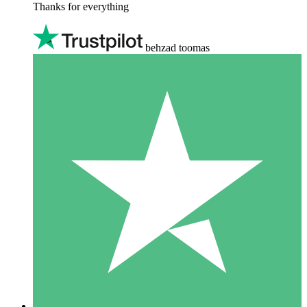
Thanks for everything
behzad toomas