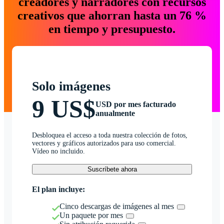
creadores y narradores con recursos
creativos que ahorran hasta un 76 %
en tiempo y presupuesto.
Solo imágenes
9 US$
USD por mes facturado
anualmente
Desbloquea el acceso a toda nuestra colección de fotos,
vectores y gráficos autorizados para uso comercial.
Vídeo no incluido.
Suscríbete ahora
El plan incluye:
Cinco descargas de imágenes al mes
Un paquete por mes