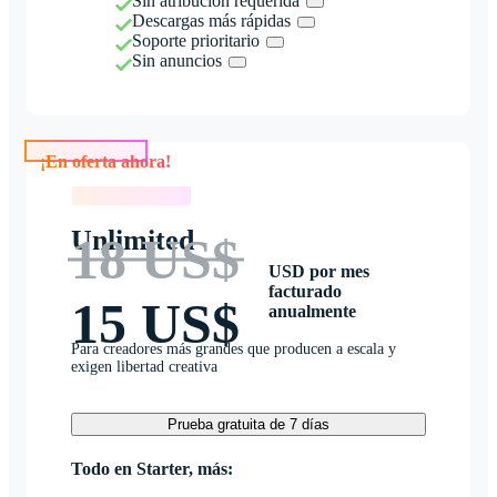
Sin atribución requerida
Descargas más rápidas
Soporte prioritario
Sin anuncios
¡En oferta ahora!
¡En oferta ahora!
Unlimited
18 US$
USD por mes
facturado
15 US$
anualmente
Para creadores más grandes que producen a escala y
exigen libertad creativa
Prueba gratuita de 7 días
Todo en Starter, más: