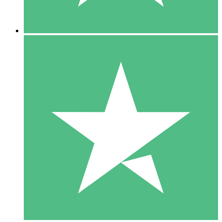
5 Descargas
15
US$
00
10 Descargas
20
US$
00