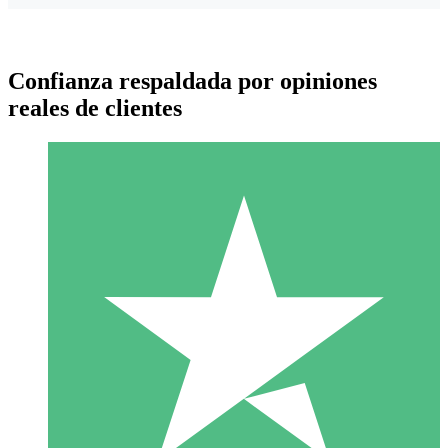
Confianza respaldada por opiniones
reales de clientes
Paquetes de Créditos Individuales
Paga según el uso con créditos de descarga. Sin compromiso
mensual.
1 Descarga
10
US$
00