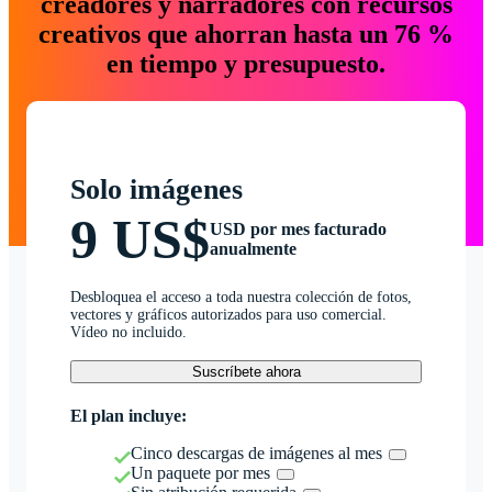
creadores y narradores con recursos
creativos que ahorran hasta un 76 %
en tiempo y presupuesto.
Solo imágenes
9 US$
USD por mes facturado
anualmente
Desbloquea el acceso a toda nuestra colección de fotos,
vectores y gráficos autorizados para uso comercial.
Vídeo no incluido.
Suscríbete ahora
El plan incluye:
Cinco descargas de imágenes al mes
Un paquete por mes