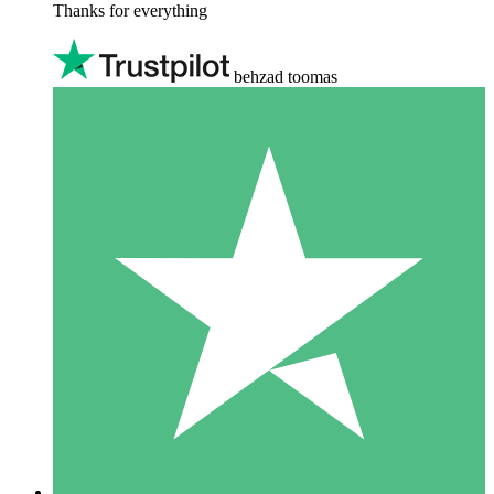
Thanks for everything
behzad toomas