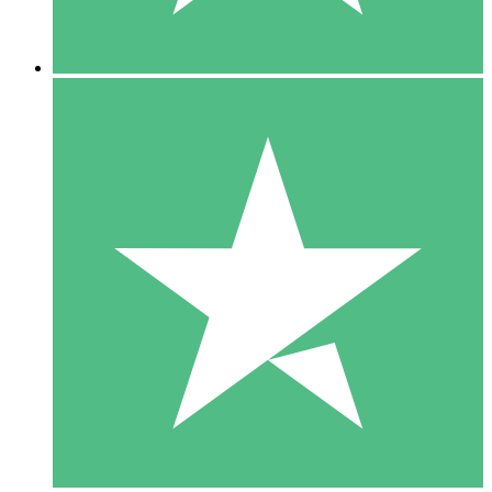
5 Descargas
15
US$
00
10 Descargas
20
US$
00