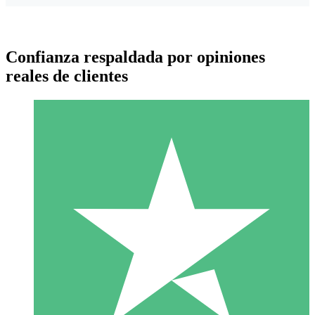
Confianza respaldada por opiniones
reales de clientes
Paquetes de Créditos Individuales
Paga según el uso con créditos de descarga. Sin compromiso
mensual.
1 Descarga
10
US$
00