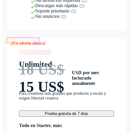
Sin atribución requerida
Descargas más rápidas
Soporte prioritario
Sin anuncios
¡En oferta ahora!
¡En oferta ahora!
Unlimited
18 US$
USD por mes
facturado
15 US$
anualmente
Para creadores más grandes que producen a escala y
exigen libertad creativa
Prueba gratuita de 7 días
Todo en Starter, más: