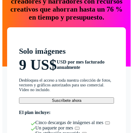
creadores y narradores con recursos
creativos que ahorran hasta un 76 %
en tiempo y presupuesto.
Solo imágenes
9 US$
USD por mes facturado
anualmente
Desbloquea el acceso a toda nuestra colección de fotos,
vectores y gráficos autorizados para uso comercial.
Vídeo no incluido.
Suscríbete ahora
El plan incluye:
Cinco descargas de imágenes al mes
Un paquete por mes