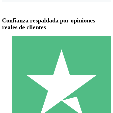
Confianza respaldada por opiniones
reales de clientes
Paquetes de Créditos Individuales
Paga según el uso con créditos de descarga. Sin compromiso
mensual.
1 Descarga
10
US$
00