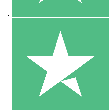
5 Descargas
15
US$
00
10 Descargas
20
US$
00