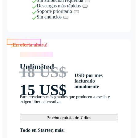
Sin atribución requerida
Descargas más rápidas
Soporte prioritario
Sin anuncios
¡En oferta ahora!
¡En oferta ahora!
Unlimited
18 US$
USD por mes
facturado
15 US$
anualmente
Para creadores más grandes que producen a escala y
exigen libertad creativa
Prueba gratuita de 7 días
Todo en Starter, más: