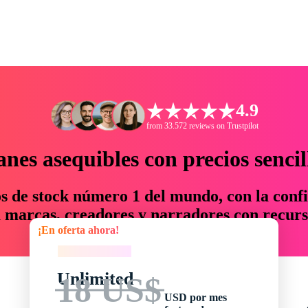
4.9
from 33.572 reviews on Trustpilot
anes asequibles con precios sencil
os de stock número 1 del mundo, con la confi
marcas, creadores y narradores con recurs
¡En oferta ahora!
un 76 % en tiempo y presupuesto.
¡En oferta ahora!
Unlimited
18 US$
USD por mes