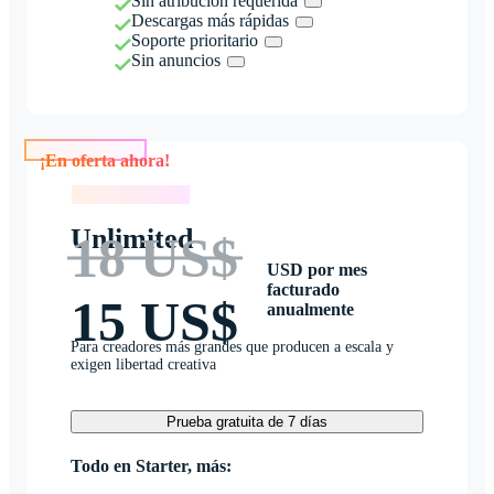
Sin atribución requerida
Descargas más rápidas
Soporte prioritario
Sin anuncios
¡En oferta ahora!
¡En oferta ahora!
Unlimited
18 US$
USD por mes
facturado
15 US$
anualmente
Para creadores más grandes que producen a escala y
exigen libertad creativa
Prueba gratuita de 7 días
Todo en Starter, más: