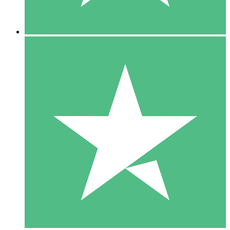
5 Descargas
15
US$
00
10 Descargas
20
US$
00