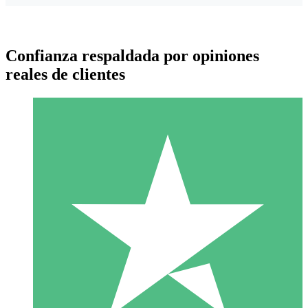
Confianza respaldada por opiniones
reales de clientes
Paquetes de Créditos Individuales
Paga según el uso con créditos de descarga. Sin compromiso
mensual.
1 Descarga
10
US$
00