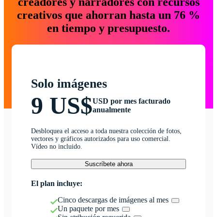
creadores y narradores con recursos
creativos que ahorran hasta un 76 %
en tiempo y presupuesto.
Solo imágenes
9 US$
USD por mes facturado
anualmente
Desbloquea el acceso a toda nuestra colección de fotos,
vectores y gráficos autorizados para uso comercial.
Vídeo no incluido.
Suscríbete ahora
El plan incluye:
Cinco descargas de imágenes al mes
Un paquete por mes