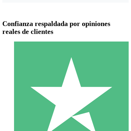
Confianza respaldada por opiniones
reales de clientes
Paquetes de Créditos Individuales
Paga según el uso con créditos de descarga. Sin compromiso
mensual.
1 Descarga
10
US$
00