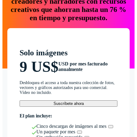
creadores y narradores con recursos
creativos que ahorran hasta un 76 %
en tiempo y presupuesto.
Solo imágenes
9 US$
USD por mes facturado
anualmente
Desbloquea el acceso a toda nuestra colección de fotos,
vectores y gráficos autorizados para uso comercial.
Vídeo no incluido.
Suscríbete ahora
El plan incluye:
Cinco descargas de imágenes al mes
Un paquete por mes