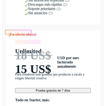
Sin atribución requerida
Descargas más rápidas
Soporte prioritario
Sin anuncios
¡En oferta ahora!
¡En oferta ahora!
Unlimited
18 US$
USD por mes
facturado
15 US$
anualmente
Para creadores más grandes que producen a escala y
exigen libertad creativa
Prueba gratuita de 7 días
Todo en Starter, más: