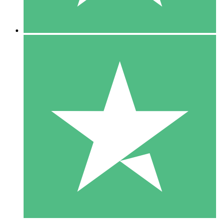
5 Descargas
15
US$
00
10 Descargas
20
US$
00