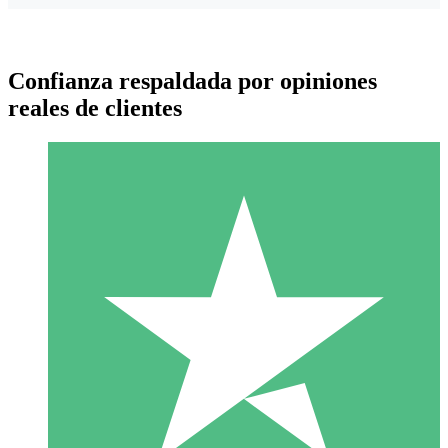
Confianza respaldada por opiniones
reales de clientes
Paquetes de Créditos Individuales
Paga según el uso con créditos de descarga. Sin compromiso
mensual.
1 Descarga
10
US$
00