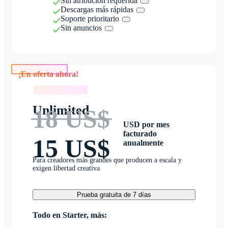
Sin atribución requerida
Descargas más rápidas
Soporte prioritario
Sin anuncios
¡En oferta ahora!
¡En oferta ahora!
Unlimited
18 US$
USD por mes
facturado
15 US$
anualmente
Para creadores más grandes que producen a escala y
exigen libertad creativa
Prueba gratuita de 7 días
Todo en Starter, más: