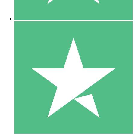
5 Descargas
15
US$
00
10 Descargas
20
US$
00