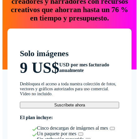
creadores y narradores con recursos
creativos que ahorran hasta un 76 %
en tiempo y presupuesto.
Solo imágenes
9 US$
USD por mes facturado
anualmente
Desbloquea el acceso a toda nuestra colección de fotos,
vectores y gráficos autorizados para uso comercial.
Vídeo no incluido.
Suscríbete ahora
El plan incluye:
Cinco descargas de imágenes al mes
Un paquete por mes