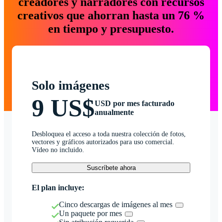
creadores y narradores con recursos
creativos que ahorran hasta un 76 %
en tiempo y presupuesto.
Solo imágenes
9 US$
USD por mes facturado
anualmente
Desbloquea el acceso a toda nuestra colección de fotos,
vectores y gráficos autorizados para uso comercial.
Vídeo no incluido.
Suscríbete ahora
El plan incluye:
Cinco descargas de imágenes al mes
Un paquete por mes