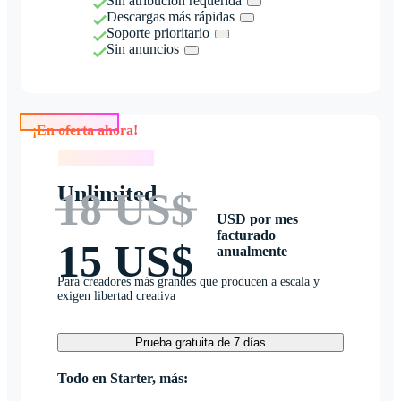
Sin atribución requerida
Descargas más rápidas
Soporte prioritario
Sin anuncios
¡En oferta ahora!
¡En oferta ahora!
Unlimited
18 US$
USD por mes
facturado
15 US$
anualmente
Para creadores más grandes que producen a escala y
exigen libertad creativa
Prueba gratuita de 7 días
Todo en Starter, más: