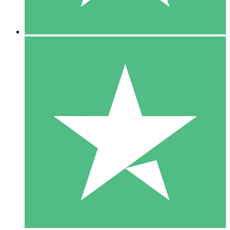
5 Descargas
15
US$
00
10 Descargas
20
US$
00