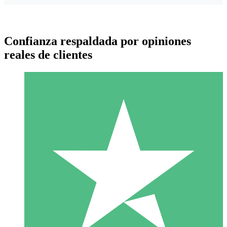
Confianza respaldada por opiniones
reales de clientes
Paquetes de Créditos Individuales
Paga según el uso con créditos de descarga. Sin compromiso
mensual.
1 Descarga
10
US$
00