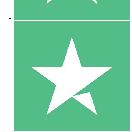
5 Descargas
15
US$
00
10 Descargas
20
US$
00