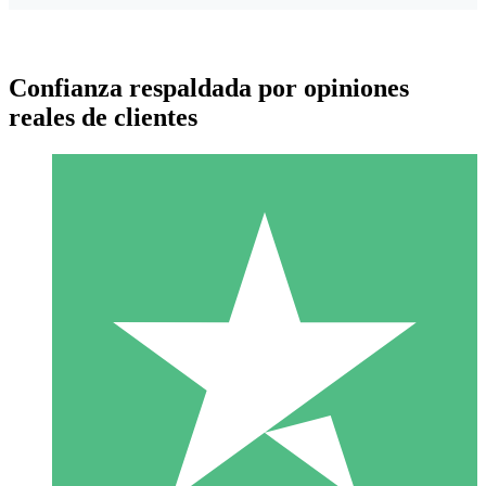
Confianza respaldada por opiniones
reales de clientes
Paquetes de Créditos Individuales
Paga según el uso con créditos de descarga. Sin compromiso
mensual.
1 Descarga
10
US$
00