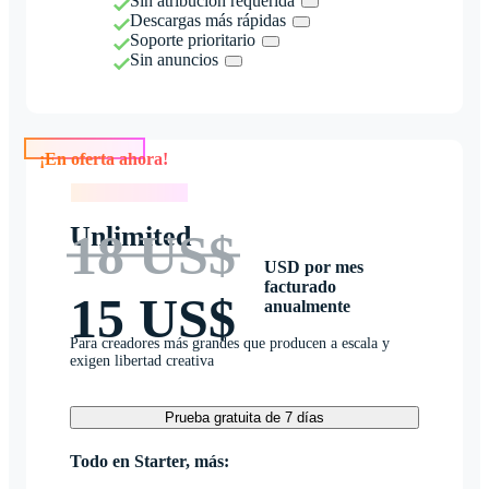
Sin atribución requerida
Descargas más rápidas
Soporte prioritario
Sin anuncios
¡En oferta ahora!
¡En oferta ahora!
Unlimited
18 US$
USD por mes
facturado
15 US$
anualmente
Para creadores más grandes que producen a escala y
exigen libertad creativa
Prueba gratuita de 7 días
Todo en Starter, más: