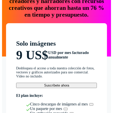
creadores y narradores con recursos
creativos que ahorran hasta un 76 %
en tiempo y presupuesto.
Solo imágenes
9 US$
USD por mes facturado
anualmente
Desbloquea el acceso a toda nuestra colección de fotos,
vectores y gráficos autorizados para uso comercial.
Vídeo no incluido.
Suscríbete ahora
El plan incluye:
Cinco descargas de imágenes al mes
Un paquete por mes