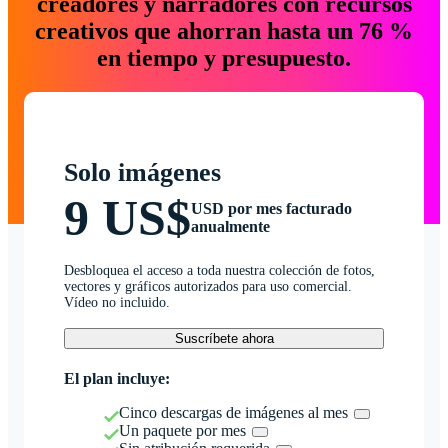
creadores y narradores con recursos
creativos que ahorran hasta un 76 %
en tiempo y presupuesto.
Solo imágenes
9 US$
USD por mes facturado
anualmente
Desbloquea el acceso a toda nuestra colección de fotos,
vectores y gráficos autorizados para uso comercial.
Vídeo no incluido.
Suscríbete ahora
El plan incluye:
Cinco descargas de imágenes al mes
Un paquete por mes