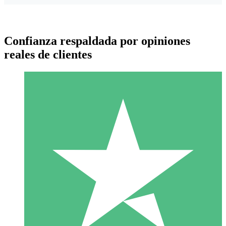
Confianza respaldada por opiniones
reales de clientes
Paquetes de Créditos Individuales
Paga según el uso con créditos de descarga. Sin compromiso
mensual.
1 Descarga
10
US$
00