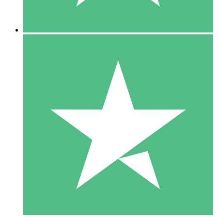
5 Descargas
15
US$
00
10 Descargas
20
US$
00