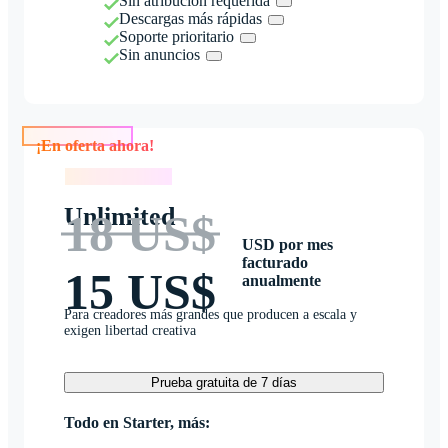
Sin atribución requerida
Descargas más rápidas
Soporte prioritario
Sin anuncios
¡En oferta ahora!
¡En oferta ahora!
Unlimited
18 US$
USD por mes
facturado
15 US$
anualmente
Para creadores más grandes que producen a escala y
exigen libertad creativa
Prueba gratuita de 7 días
Todo en Starter, más: