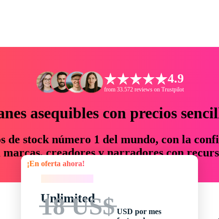
4.9
from 33.572 reviews on Trustpilot
anes asequibles con precios sencil
os de stock número 1 del mundo, con la confi
marcas, creadores y narradores con recurs
¡En oferta ahora!
un 76 % en tiempo y presupuesto.
¡En oferta ahora!
Unlimited
18 US$
USD por mes