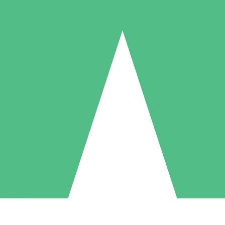
Paquetes de Créditos Individuales
Paga según el uso con créditos de descarga. Sin compromiso mensual.
1 Descarga
5 Descargas
10 Descargas
10
15
20
US$
00
US$
00
US$
00