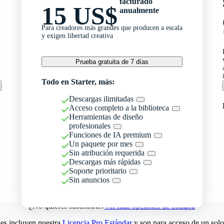
facturado
15 US$
anualmente
Para creadores más grandes que producen a escala
y exigen libertad creativa
Prueba gratuita de 7 días
Todo en Starter, más:
Descargas ilimitadas
Acceso completo a la biblioteca
Herramientas de diseño
profesionales
Funciones de IA premium
Un paquete por mes
Sin atribución requerida
Descargas más rápidas
Soporte prioritario
Sin anuncios
¿No quieres suscribirte?
Ver más opciones de compra
es incluyen nuestra
Licencia Pro Estándar
y son para acceso de un solo