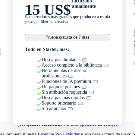
facturado
15 US$
anualmente
Para creadores más grandes que producen a escala
y exigen libertad creativa
Prueba gratuita de 7 días
Todo en Starter, más:
Descargas ilimitadas
Acceso completo a la biblioteca
Herramientas de diseño
profesionales
Funciones de IA premium
Un paquete por mes
Sin atribución requerida
Descargas más rápidas
Soporte prioritario
Sin anuncios
¿No quieres suscribirte?
Ver más opciones de compra
es incluyen nuestra
Licencia Pro Estándar
y son para acceso de un solo