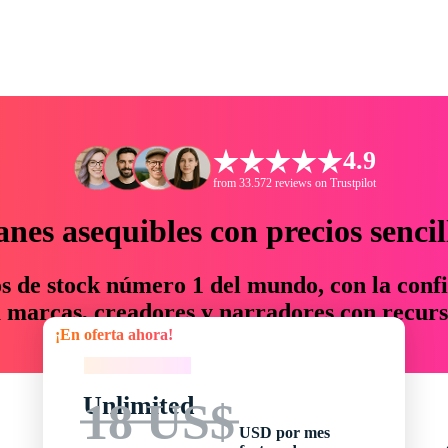
4.9
from 33.572 reviews on Trustpilot
anes asequibles con precios sencil
os de stock número 1 del mundo, con la confi
marcas, creadores y narradores con recurs
¡En oferta ahora!
un 76 % en tiempo y presupuesto.
¡En oferta ahora!
Unlimited
18 US$
USD por mes