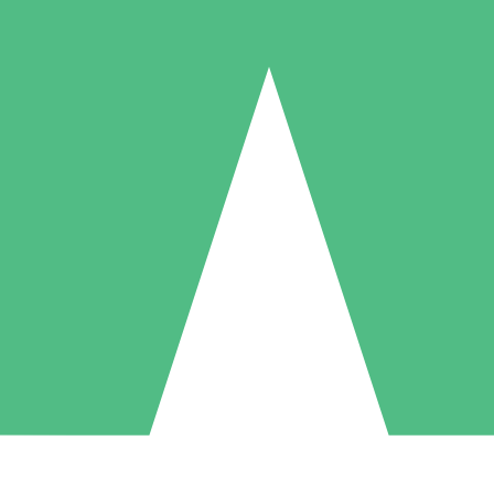
Paquetes de Créditos Individuales
Paga según el uso con créditos de descarga. Sin compromiso mensual.
1 Descarga
5 Descargas
10 Descargas
10
15
20
US$
00
US$
00
US$
00