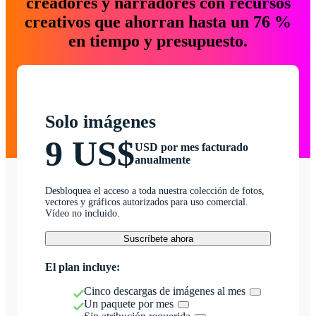
creadores y narradores con recursos
creativos que ahorran hasta un 76 %
en tiempo y presupuesto.
Solo imágenes
9 US$
USD por mes facturado
anualmente
Desbloquea el acceso a toda nuestra colección de fotos,
vectores y gráficos autorizados para uso comercial.
Vídeo no incluido.
Suscríbete ahora
El plan incluye:
Cinco descargas de imágenes al mes
Un paquete por mes