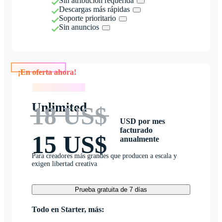
Sin atribución requerida
Descargas más rápidas
Soporte prioritario
Sin anuncios
¡En oferta ahora!
¡En oferta ahora!
Unlimited
18 US$
USD por mes
facturado
15 US$
anualmente
Para creadores más grandes que producen a escala y
exigen libertad creativa
Prueba gratuita de 7 días
Todo en Starter, más: