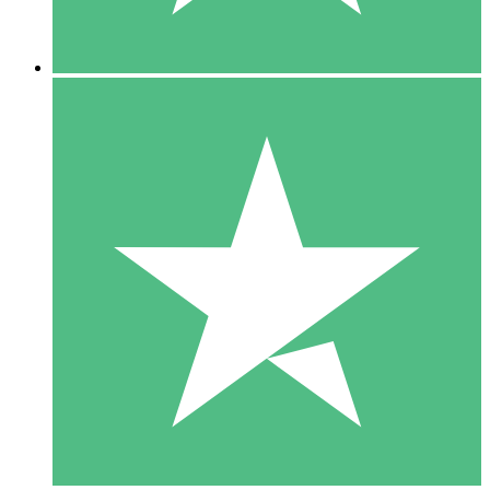
5 Descargas
15
US$
00
10 Descargas
20
US$
00