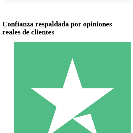
Confianza respaldada por opiniones
reales de clientes
Paquetes de Créditos Individuales
Paga según el uso con créditos de descarga. Sin compromiso
mensual.
1 Descarga
10
US$
00