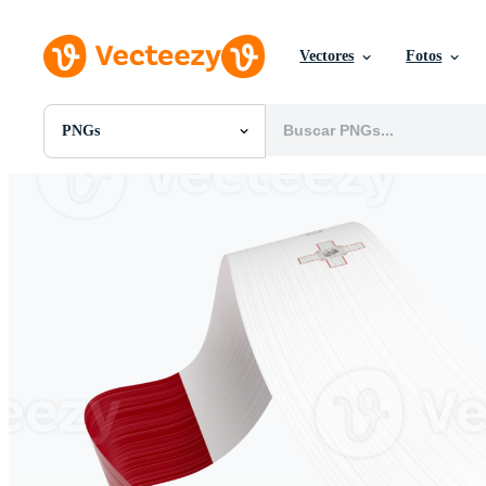
Vectores
Fotos
PNGs
Todas Imágenes
Fotos
PNGs
PSDs
SVGs
Plantillas
Vectores
Videos
Gráficos en Movimiento
Imágenes Editoriales
Eventos Editoriales