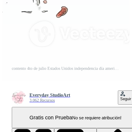
contento 4to de julio Estados Unidos independencia día americano nacional bandera acuarela pintura y verderón, ai generativo PNG Pro
Everyday StudioArt
Seguir
3.062 Recursos
Gratis con Prueba
No se requiere atribución!