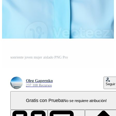
sonriente joven mujer aislado PNG Pro
Oleg Gapeenko
Seguir
237.108 Recursos
Gratis con Prueba
No se requiere atribución!