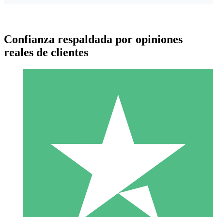
Confianza respaldada por opiniones
reales de clientes
Paquetes de Créditos Individuales
Paga según el uso con créditos de descarga. Sin compromiso
mensual.
1 Descarga
10
US$
00