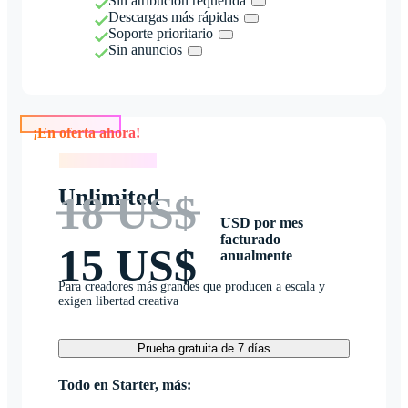
Sin atribución requerida
Descargas más rápidas
Soporte prioritario
Sin anuncios
¡En oferta ahora!
¡En oferta ahora!
Unlimited
18 US$
USD por mes
facturado
15 US$
anualmente
Para creadores más grandes que producen a escala y
exigen libertad creativa
Prueba gratuita de 7 días
Todo en Starter, más: