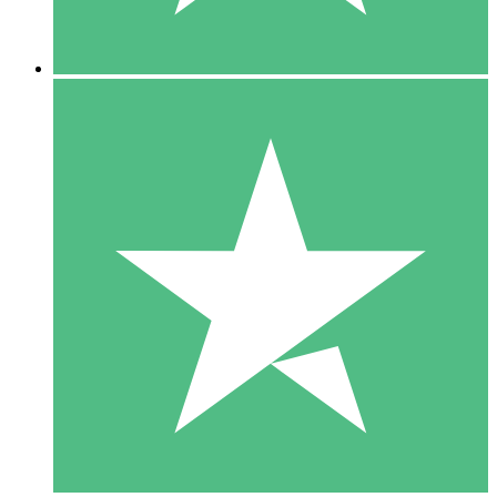
5 Descargas
15
US$
00
10 Descargas
20
US$
00