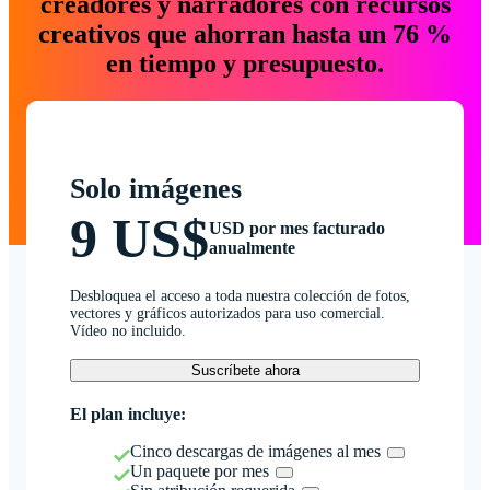
creadores y narradores con recursos
creativos que ahorran hasta un 76 %
en tiempo y presupuesto.
Solo imágenes
9 US$
USD por mes facturado
anualmente
Desbloquea el acceso a toda nuestra colección de fotos,
vectores y gráficos autorizados para uso comercial.
Vídeo no incluido.
Suscríbete ahora
El plan incluye:
Cinco descargas de imágenes al mes
Un paquete por mes