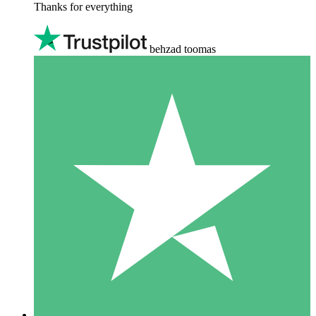
Thanks for everything
behzad toomas