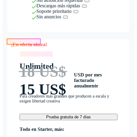
Sin atribución requerida
Descargas más rápidas
Soporte prioritario
Sin anuncios
¡En oferta ahora!
¡En oferta ahora!
Unlimited
18 US$
USD por mes
facturado
15 US$
anualmente
Para creadores más grandes que producen a escala y
exigen libertad creativa
Prueba gratuita de 7 días
Todo en Starter, más: