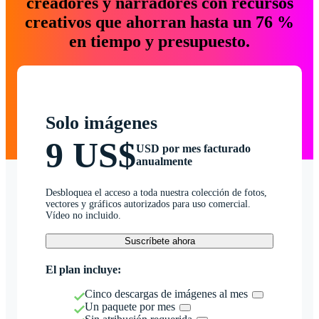
creadores y narradores con recursos
creativos que ahorran hasta un 76 %
en tiempo y presupuesto.
Solo imágenes
9 US$
USD por mes facturado
anualmente
Desbloquea el acceso a toda nuestra colección de fotos,
vectores y gráficos autorizados para uso comercial.
Vídeo no incluido.
Suscríbete ahora
El plan incluye:
Cinco descargas de imágenes al mes
Un paquete por mes