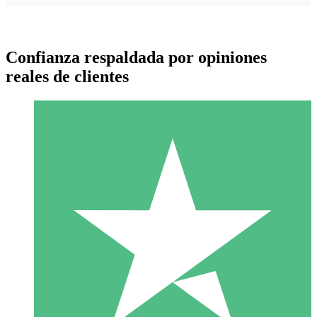
Confianza respaldada por opiniones
reales de clientes
Paquetes de Créditos Individuales
Paga según el uso con créditos de descarga. Sin compromiso
mensual.
1 Descarga
10
US$
00