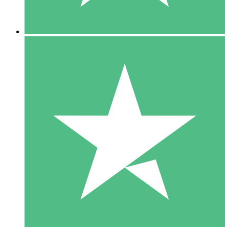
5 Descargas
15
US$
00
10 Descargas
20
US$
00